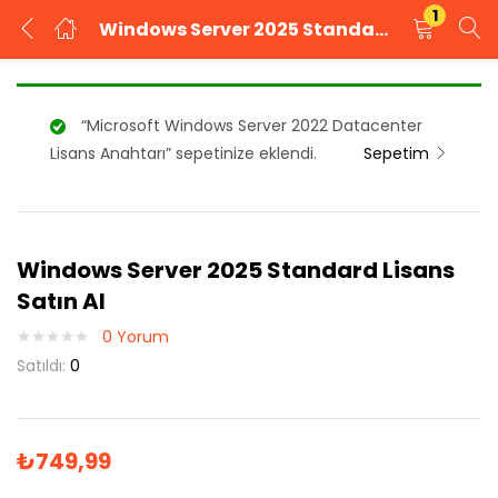
1
Windows Server 2025 Standard Lisans Satın Al
GIRIŞ YAP
KAYIT OL
“Microsoft Windows Server 2022 Datacenter
Kullanıcı adınızı ve şifrenizi girin.
Lisans Anahtarı” sepetinize eklendi.
Sepetim
Windows Server 2025 Standard Lisans
Beni Hatırla
Şifrenizi mi unuttunuz?
Satın Al
0
Yorum
Satıldı:
0
₺
749,99