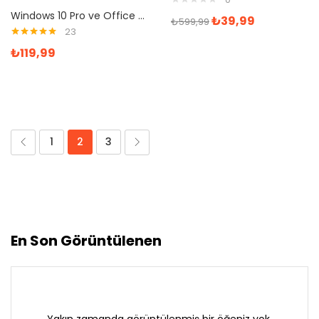
Windows 10 Pro ve Office 2019 Pro Plus Dijital Lisans Anahtarı
₺
39,99
₺
599,99
23
5 üzerinden
₺
119,99
5.00
oy aldı
1
2
3
En Son Görüntülenen
Yakın zamanda görüntülenmiş bir öğeniz yok.