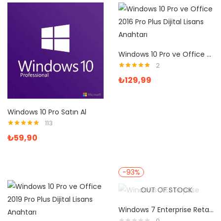
Windows 10 Pro ve Office 2016 Pro Plus Dijital Lisans Anahtarı
2
5 üzerinden
₺
129,99
5.00
oy aldı
Windows 10 Pro Satın Al
113
5 üzerinden
₺
59,90
4.95
oy aldı
-93%
OUT OF STOCK
Windows 7 Enterprise Retail Dijital Lisans Anahtarı
0