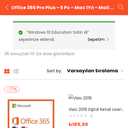
Office 365 Pro Plus – 5 Pc – Mac 1Yıl – Mail Hesabı
GIRIŞ YAP
KAYIT OL
“Windows 10 Education Satın Al”
Kullanıcı adınızı ve şifrenizi girin.
sepetinize eklendi.
Sepetim
36 sonuçtan 13-24 arası gösteriliyor
Varsayılan Sıralama
Sort by:
Beni Hatırla
Şifrenizi mi unuttunuz?
-77%
Visio 2019 Dijital Retail Lisans Anahtarı
0
₺
189,99