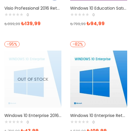
Visio Professional 2016 Retail Dijital Lisans Anahtarı
Windows 10 Education Satın Al
0
0
₺
139,99
₺
94,99
₺
899,99
₺
799,99
-95%
-82%
OUT OF STOCK
Windows 10 Enterprise 2016 LTSB Retail Dijital Lisans Anahtarı
Windows 10 Enterprise Retail Dijital Lisans Anahtarı
0
0
₺
43,99
₺
109,99