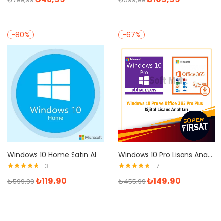
₺
799,99
₺
599,99
-80%
-67%
Windows 10 Home Satın Al
Windows 10 Pro Lisans Anahtarı ve Office 365 1 Yıl Mail Hesabı
3
7
5 üzerinden
5 üzerinden
₺
119,90
₺
149,90
₺
599,99
₺
455,99
5.00
oy aldı
4.86
oy aldı