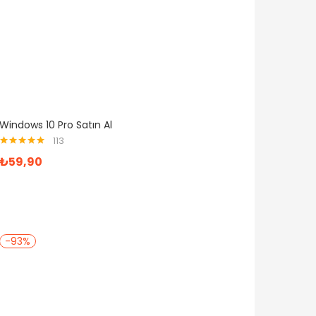
Windows 10 Pro Satın Al
113
5 üzerinden
₺
59,90
4.95
oy aldı
-93%