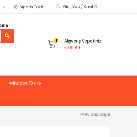
Giriş Yap / Kayıt Ol
Sipariş Takibi
Home
1
Alışveriş Sepetiniz
₺
119,99
Windows 10 Pro
Previous page