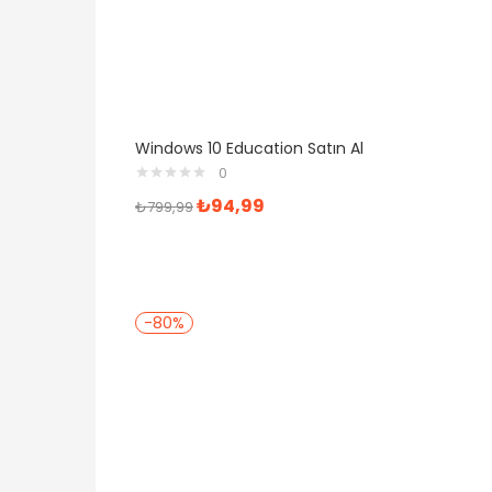
Windows 10 Education Satın Al
0
₺
94,99
₺
799,99
-80%