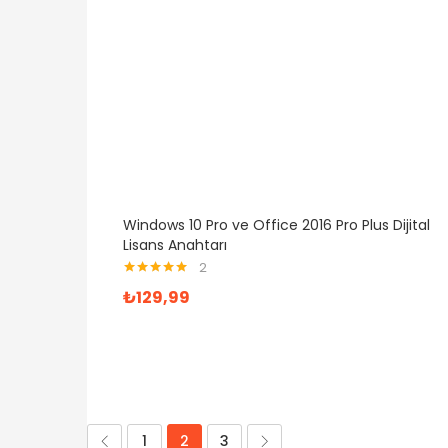
Windows 10 Pro ve Office 2016 Pro Plus Dijital
Lisans Anahtarı
2
5 üzerinden
₺
129,99
5.00
oy aldı
1
2
3