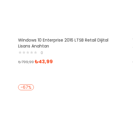
Windows 10 Enterprise 2016 LTSB Retail Dijital
Lisans Anahtarı
0
₺
43,99
₺
799,99
-67%