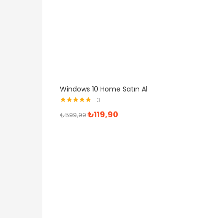
Windows 10 Home Satın Al
3
5 üzerinden
₺
119,90
₺
599,99
5.00
oy aldı