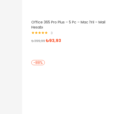
Office 365 Pro Plus – 5 Pc – Mac 1Yıl – Mail
Hesabı
3
5 üzerinden
₺
93,93
₺
399,99
5.00
oy aldı
-88%