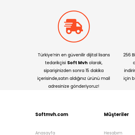
Türkiye’nin en güvenilir dijital lisans
256 Bi
tedarikçisi
Soft Mvh
olarak,
siparişinizden sonra 15 dakika
indir
içerisinde,satın aldığınız ürünü mail
için 
adresinize gönderiyoruz!
Softmvh.com
Müşteriler
Anasayfa
Hesabım