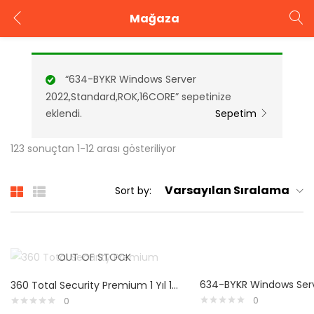
Mağaza
GIRIŞ YAP
KAYIT OL
“634-BYKR Windows Server
Kullanıcı adınızı ve şifrenizi girin.
2022,Standard,ROK,16CORE” sepetinize
eklendi.
Sepetim
123 sonuçtan 1-12 arası gösteriliyor
Beni Hatırla
Şifrenizi mi unuttunuz?
Varsayılan Sıralama
Sort by:
OUT OF STOCK
360 Total Security Premium 1 Yıl 1 Pc
0
0