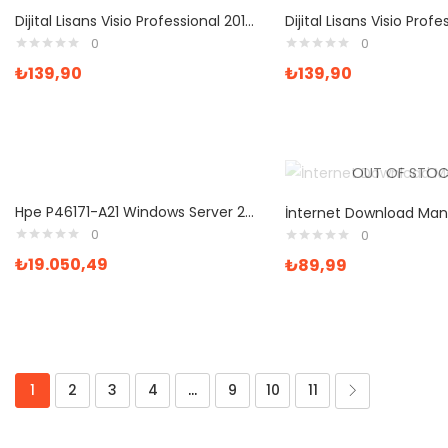
Dijital Lisans Visio Professional 2016 Bireysel Dijital Lisans
0
0
₺
139,90
₺
139,90
OUT OF STOC
Hpe P46171-A21 Windows Server 2022 Standart Rok
0
0
₺
19.050,49
₺
89,99
1
2
3
4
…
9
10
11