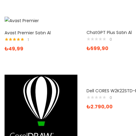
ChatGPT Plus Satın Al
Avast Premier Satın Al
0
1
5 üzerinden
₺
599,90
₺
49,99
5.00
oy aldı
0
₺
2.790,00