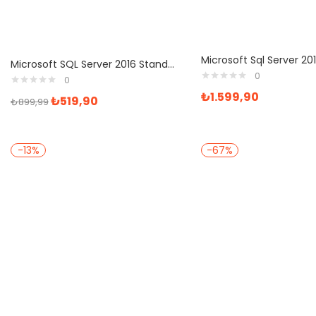
Microsoft SQL Server 2016 Standart Lisans
0
0
₺
1.599,90
₺
519,90
₺
899,99
-13%
-67%