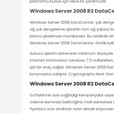
platformu bunun için ideal bir yardımcıdır.
Windows Server 2008 R2 DataCen
Windows Server 2008 DataCenter, yük dengeleme
ağ yük dengeleme işlevinin tüm ağ yükünü birka
katına çıkarılması mümkündür. Bu nedenle Win
Windows Server 2008 DataCenter. Grafik kulla
Sunucu işletim sisteminin minimum düzeyde yürü
Internet Information Services 7.0’ı kullanırken
için bir araç sağlar. Windows Server 2008 Data
korumasına sahiptir. Cryptography Next Gener
Windows Server 2008 R2 DataCen
SoftMvh’nin size sağladığı kampanyalar sayesi
ödeme kısmında belirttiğiniz mail adresinize lis
fiyatlara ürün anahtarı satın almak istiyorsan