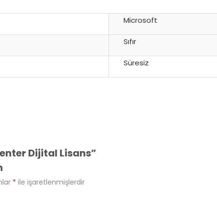
Microsoft
Sıfır
Süresiz
ter Dijital Lisans”
n
nlar
*
ile işaretlenmişlerdir