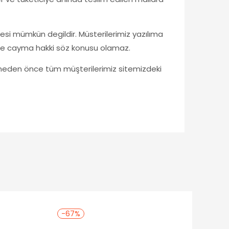
desi mümkün degildir. Müsterilerimiz yazılıma
si ile cayma hakki söz konusu olamaz.
meden önce tüm müşterilerimiz sitemizdeki
-67%