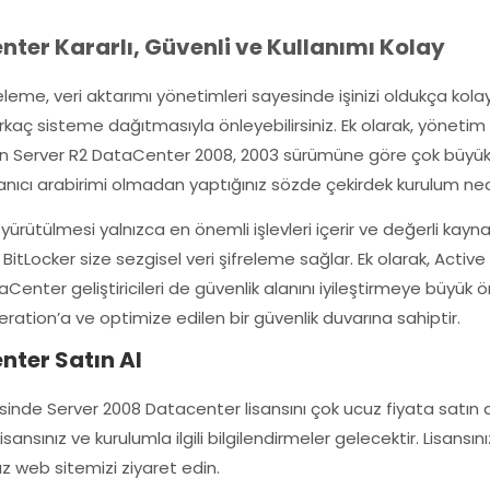
ter Kararlı, Güvenli ve Kullanımı Kolay
, veri aktarımı yönetimleri sayesinde işinizi oldukça kolayl
ç sisteme dağıtmasıyla önleyebilirsiniz. Ek olarak, yönetim içi
 Server R2 DataCenter 2008, 2003 sürümüne göre çok büyük av
nıcı arabirimi olmadan yaptığınız sözde çekirdek kurulum ne
tülmesi yalnızca en önemli işlevleri içerir ve değerli kaynakla
. BitLocker size sezgisel veri şifreleme sağlar. Ek olarak, Activ
Center geliştiricileri de güvenlik alanını iyileştirmeye büyük
ation’a ve optimize edilen bir güvenlik duvarına sahiptir.
ter Satın Al
nde Server 2008 Datacenter lisansını çok ucuz fiyata satın ala
ansınız ve kurulumla ilgili bilgilendirmeler gelecektir. Lisansın
ız web sitemizi ziyaret edin.