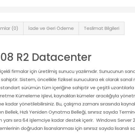
mlar (0)
İade ve Geri Ödeme
Teslimat Bilgileri
08 R2 Datacenter
li firmalar için üretilmiş sunucu yazılımıdır. Sunucunun sanal
hiptir. Sistem, öncelikle fiziksel sunuculara ek olarak sanal ma
dart sürümün tüm içeriğine sahiptir ve çeşitli uzantılarla bir
vretme Kümeleme işlevi, kaynakları kümeler aracılığıyla yönet
adar yönetilebilirsiniz. Bu, çalışma zamanı sırasında kaynakl
 Bellek, Hızlı Yeniden Oynatma Belleği, sınırsız sayıda Termin
erin yanı sıra 64 işlemciye kadar destek içerir. Windows Server 
mlerinin doğrudan lisanslanması için sınırsız sayıda lisanslı 