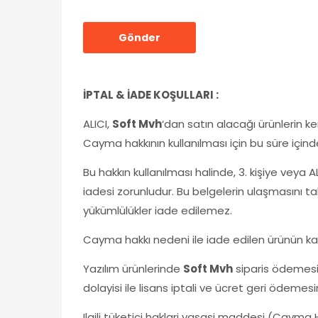
İPTAL & İADE KOŞULLARI :
ALICI,
Soft Mvh
‘dan satın alacağı ürünlerin k
Cayma hakkının kullanılması için bu süre içind
Bu hakkın kullanılması halinde, 3. kişiye veya A
iadesi zorunludur. Bu belgelerin ulaşmasını ta
yükümlülükler iade edilemez.
Cayma hakkı nedeni ile iade edilen ürünün kar
Yazılım ürünlerinde
Soft Mvh
siparis ödemesi 
dolayisi ile lisans iptali ve ücret geri ödemes
Ilgili tüketici haklari yasasi maddesi (Cayma