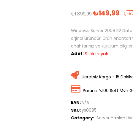
₺
149,99
₺
1.899,99
-9
Windows Server 2008 R2 Datace
orjinal üründür. Ürün Anahtarı t
anahtarınız ve kurulum bilgile
Adet:
Stokta yok
Ücretsiz Kargo - 15 Dakik
Paranız %100 Soft Mvh G
EAN:
N/A
SKU:
ys0095
Category:
Server Yazılım Lis