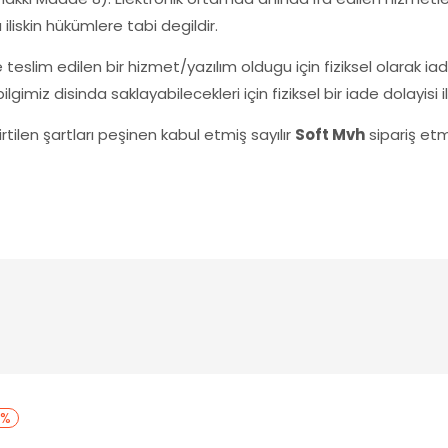
iliskin hükümlere tabi degildir.
eslim edilen bir hizmet/yazılım oldugu için fiziksel olarak ia
bilgimiz disinda saklayabilecekleri için fiziksel bir iade dolayi
tilen şartları peşinen kabul etmiş sayılır
Soft Mvh
sipariş et
2%