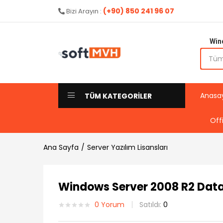
(+90) 850 241 96 07
Bizi Arayın :
Win
Anasa
TÜM KATEGORİLER
Off
Ana Sayfa
Server Yazılım Lisansları
Windows Server 2008 R2 Datac
0
Yorum
Satıldı:
0