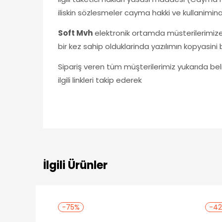
iliskin sözlesmeler cayma hakki ve kullanimina 
Soft Mvh
elektronik ortamda müsterilerimize t
bir kez sahip olduklarinda yazılımın kopyasini 
Sipariş veren tüm müşterilerimiz yukarıda belir
ilgili linkleri takip ederek
İlgili Ürünler
-75%
-4