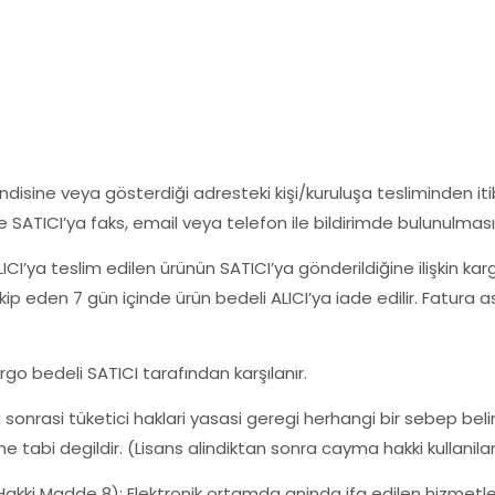
endisine veya gösterdiği adresteki kişi/kuruluşa tesliminden i
e SATICI’ya faks, email veya telefon ile bildirimde bulunulması
LICI’ya teslim edilen ürünün SATICI’ya gönderildiğine ilişkin kar
kip eden 7 gün içinde ürün bedeli ALICI’ya iade edilir. Fatura 
go bedeli SATICI tarafından karşılanır.
sonrasi tüketici haklari yasasi geregi herhangi bir sebep bel
ine tabi degildir. (Lisans alindiktan sonra cayma hakki kullanil
 Hakki Madde 8): Elektronik ortamda aninda ifa edilen hizmetle