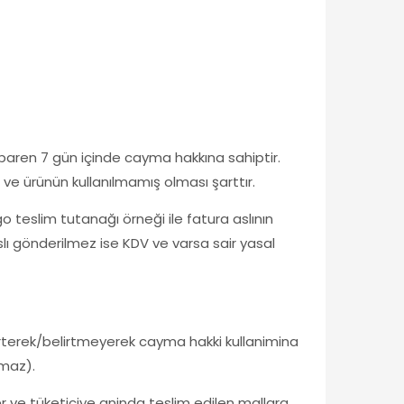
tibaren 7 gün içinde cayma hakkına sahiptir.
 ve ürünün kullanılmamış olması şarttır.
go teslim tutanağı örneği ile fatura aslının
aslı gönderilmez ise KDV ve varsa sair yasal
irterek/belirtmeyerek cayma hakki kullanimina
amaz).
r ve tüketiciye aninda teslim edilen mallara