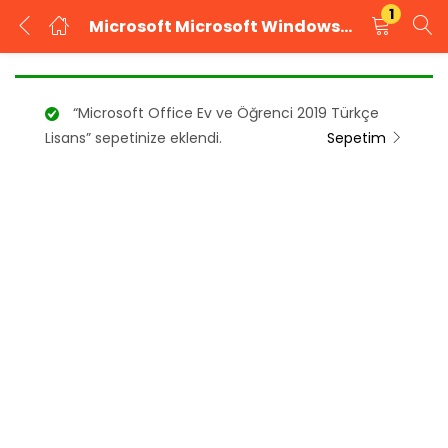
1
Microsoft Microsoft Windows 10 Pro Dijital Lisans Anahtarı
GIRIŞ YAP
KAYIT OL
“Microsoft Office Ev ve Öğrenci 2019 Türkçe
Kullanıcı adınızı ve şifrenizi girin.
Lisans” sepetinize eklendi.
Sepetim
Beni Hatırla
Şifrenizi mi unuttunuz?