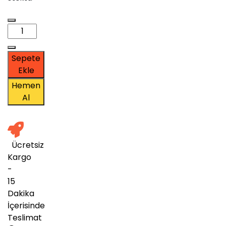
Microsoft
Project
2019
Retail
Sepete
Dijital
Ekle
İndirilebilir
Hemen
Lisans
Al
adet
Ücretsiz
Kargo
-
15
Dakika
İçerisinde
Teslimat