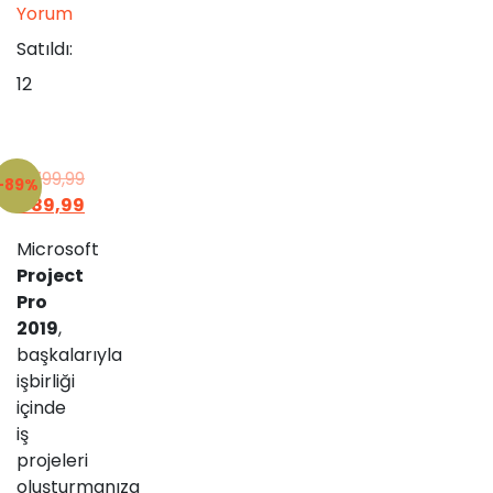
Yorum
Satıldı:
12
₺
799,99
-89%
Orijinal
₺
89,99
fiyat:
Şu
Microsoft
₺799,99.
andaki
Project
fiyat:
Pro
₺89,99.
2019
,
başkalarıyla
işbirliği
içinde
iş
projeleri
oluşturmanıza