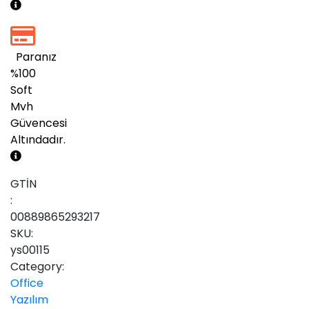
Paranız
%100
Soft
Mvh
Güvencesi
Altındadır.
GTİN
:
00889865293217
SKU:
ys00115
Category:
Office
Yazılım