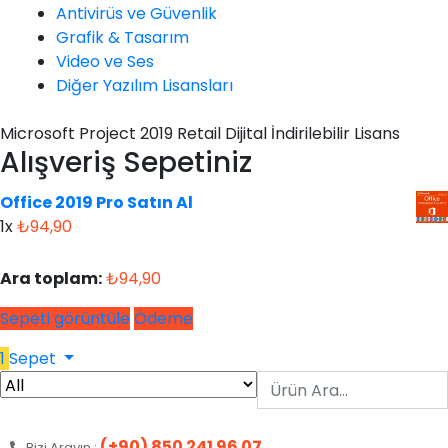
Antivirüs ve Güvenlik
Grafik & Tasarım
Video ve Ses
Diğer Yazılım Lisansları
Microsoft Project 2019 Retail Dijital İndirilebilir Lisans
Alışveriş Sepetiniz
Office 2019 Pro Satın Al
1x
₺
94,90
Ara toplam:
₺
94,90
Sepeti görüntüle
Ödeme
1
Sepet
(+90) 850 241 96 07
Bizi Arayın :