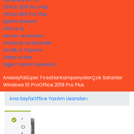
Office 2019 Pro Plus
Office 365 Pro Plus
İşletim Sistemi
Ofis ve İş
Server ve Sunucu
Antivirüs ve Güvenlik
Grafik & Tasarım
Video ve Ses
Diğer Yazılım Lisansları
Anasayfa
Süper Fırsatlar
Kampanyalar
Çok Satanlar
Windows 10 Pro
Office 2019 Pro Plus
Ana Sayfa
Office Yazılım Lisansları
Prev
“
O