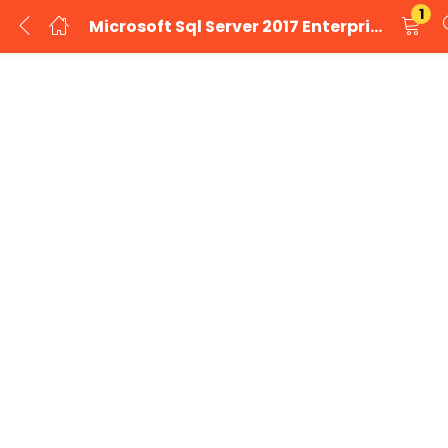
1
Microsoft Sql Server 2017 Enterprise Lisans
GIRIŞ YAP
KAYIT OL
Kullanıcı adınızı ve şifrenizi girin.
Beni Hatırla
Şifrenizi mi unuttunuz?