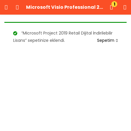
1
Microsoft Visio Professional 2021 Kurumsal Dijital Lisans
GIRIŞ YAP
KAYIT OL
Kullanıcı adınızı ve şifrenizi girin.
“Microsoft Project 2019 Retail Dijital İndirilebilir
Lisans” sepetinize eklendi.
Sepetim
Beni Hatırla
Şifrenizi mi unuttunuz?