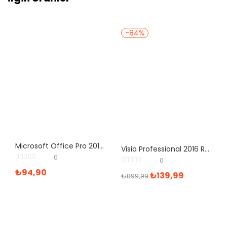
-84%
Microsoft Office Pro 2019 Professional Lisans Anahtarı
Visio Professional 2016 Retail Dijital Lisans Anahtarı
0
0
₺
94,90
₺
139,99
₺
899,99