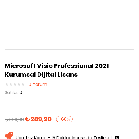
Microsoft Visio Professional 2021
Kurumsal Dijital Lisans
0
Yorum
Satıldı:
0
₺
289,90
₺
899,99
-68%
Ücretsiz Kargo - 15 Dakika İçerisinde Teslimat