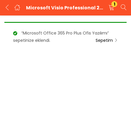
1
Microsoft Visio Professional 2021 Kurumsal Dijital Lisans
GIRIŞ YAP
KAYIT OL
“Microsoft Office 365 Pro Plus Ofis Yazılımı”
Kullanıcı adınızı ve şifrenizi girin.
sepetinize eklendi.
Sepetim
Beni Hatırla
Şifrenizi mi unuttunuz?