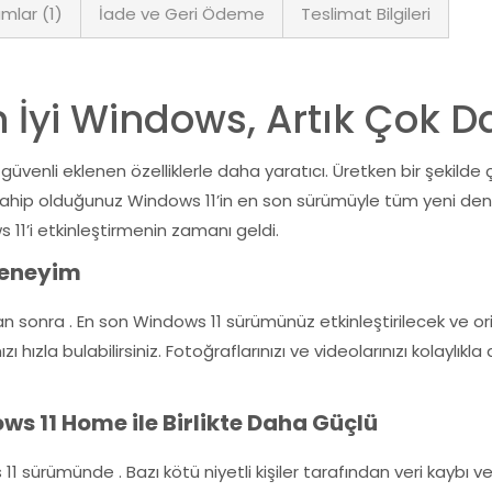
mlar (1)
İade ve Geri Ödeme
Teslimat Bilgileri
 İyi Windows, Artık Çok Da
 güvenli eklenen özelliklerle daha yaratıcı. Üretken bir şekild
Sahip olduğunuz Windows 11’in en son sürümüyle tüm yeni deney
11’i etkinleştirmenin zamanı geldi.
 Deneyim
an sonra . En son Windows 11 sürümünüz etkinleştirilecek ve or
hızla bulabilirsiniz. Fotoğraflarınızı ve videolarınızı kolaylık
ws 11 Home ile Birlikte Daha Güçlü
 11 sürümünde . Bazı kötü niyetli kişiler tarafından veri kaybı v