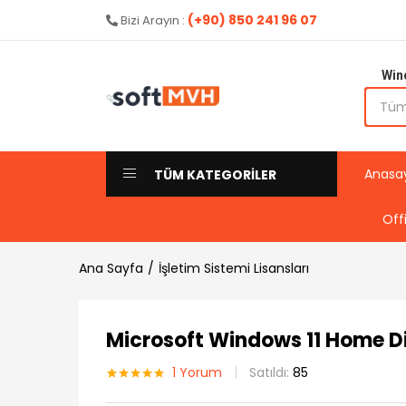
aldı
(+90) 850 241 96 07
Bizi Arayın :
Win
Anasa
TÜM KATEGORİLER
Off
Ana Sayfa
İşletim Sistemi Lisansları
Microsoft Windows 11 Home Dij
1
Yorum
Satıldı:
85
1
müşteri
puanına