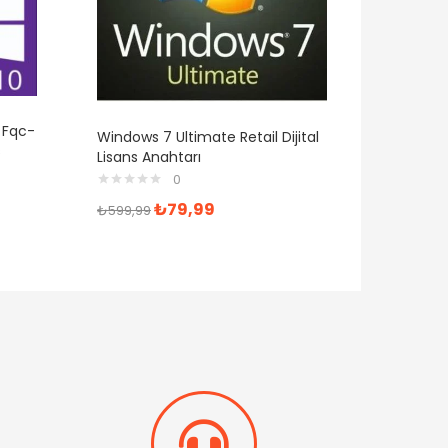
 Fqc-
Microsof
Windows 7 Ultimate Retail Dijital
s
Office 3
Lisans Anahtarı
0
₺
149,9
₺
79,99
₺
599,99