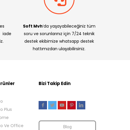
res
Soft Mvh
‘da yaşayabileceğiniz tüm
e iade
soru ve sorunlarınız için 7/24 teknik
z.
destek ekibimize whatsapp destek
hattımızdan ulaşabilirsiniz.
rünler
Bizi Takip Edin
ro
ro Plus
Home
ro Ve Office
Blog