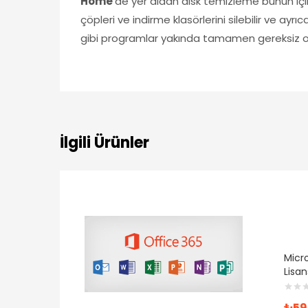
Home
‘de yer alaan disk temizleme bunun içi
çöpleri ve indirme klasörlerini silebilir ve a
gibi programlar yakında tamamen gereksiz o
İlgili Ürünler
Micro
Lisan
₺
59