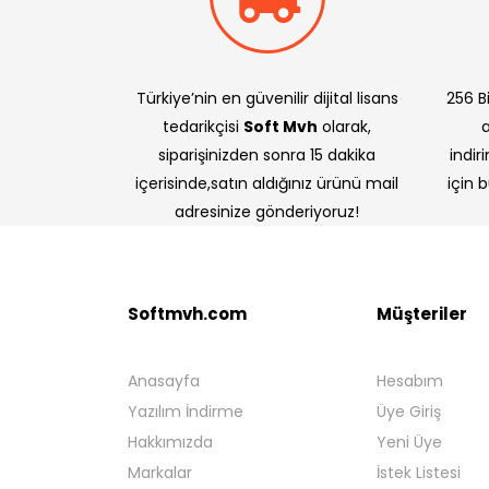
Türkiye’nin en güvenilir dijital lisans
256 Bi
tedarikçisi
Soft Mvh
olarak,
siparişinizden sonra 15 dakika
indir
içerisinde,satın aldığınız ürünü mail
için 
adresinize gönderiyoruz!
Softmvh.com
Müşteriler
Anasayfa
Hesabım
Yazılım İndirme
Üye Giriş
Hakkımızda
Yeni Üye
Markalar
İstek Listesi