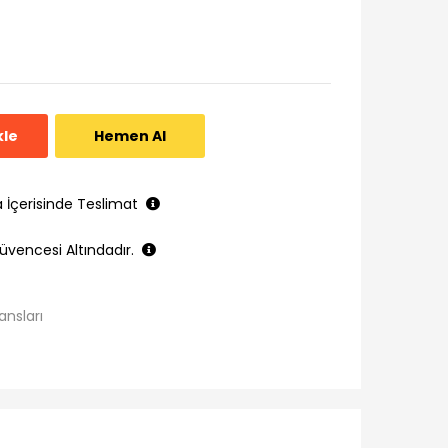
kle
Hemen Al
a İçerisinde Teslimat
üvencesi Altındadır.
ansları