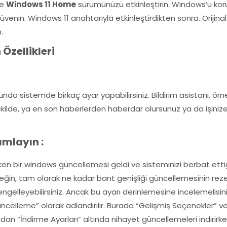
ve
Windows 11 Home
sürümünüzü etkinleştirin. Windows’u koru
üvenin. Windows 11 anahtarıyla etkinleştirdikten sonra. Orijinal
.
Özellikleri
unda sistemde birkaç ayar yapabilirsiniz. Bildirim asistanı, örne
u şekilde, ya en son haberlerden haberdar olursunuz ya da işini
ımlayın :
en bir windows güncellemesi geldi ve sisteminizi berbat etti
eğin, tam olarak ne kadar bant genişliği güncellemesinin rezerv
elleyebilirsiniz. Ancak bu ayarı derinlemesine incelemelisini
celleme” olarak adlandırılır. Burada “Gelişmiş Seçenekler” ve
ından “İndirme Ayarları” altında nihayet güncellemeleri indirir