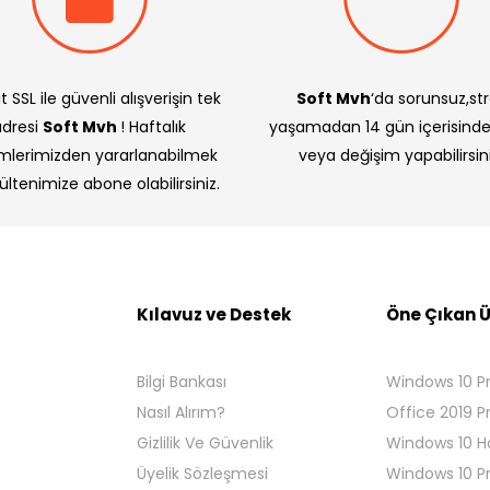
t SSL ile güvenli alışverişin tek
Soft Mvh
‘da sorunsuz,st
adresi
Soft Mvh
! Haftalık
yaşamadan 14 gün içerisind
imlerimizden yararlanabilmek
veya değişim yapabilirsini
bültenimize abone olabilirsiniz.
Kılavuz ve Destek
Öne Çıkan Ü
Bilgi Bankası
Windows 10 P
Nasıl Alırım?
Office 2019 P
Gizlilik Ve Güvenlik
Windows 10 
Üyelik Sözleşmesi
Windows 10 P