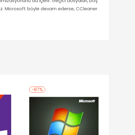
imizasyonunu da içerir. Geçici dosyaları, boş
rsiniz. Microsoft böyle devam ederse, CCleaner
-87%