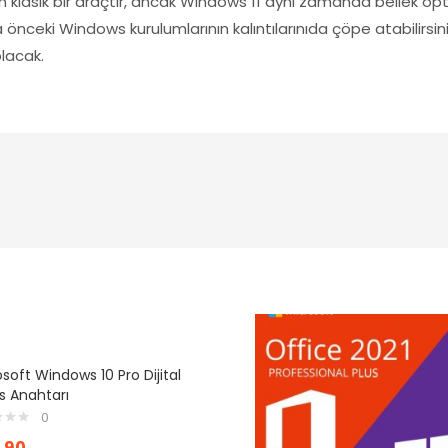
n klasik bir araçtır, ancak Windows 11 aynı zamanda bellek opt
yrıca önceki Windows kurulumlarının kalıntılarınıda çöpe atabili
lacak.
soft Windows 10 Pro Dijital
s Anahtarı
0
,90