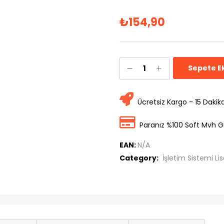
₺
154,90
Sepete E
Ücretsiz Kargo - 15 Dakik
Paranız %100 Soft Mvh G
EAN:
N/A
Category:
İşletim Sistemi Lis