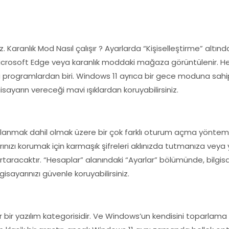
z. Karanlık Mod Nasıl çalışır ? Ayarlarda “Kişiselleştirme” altı
, Microsoft Edge veya karanlık moddaki mağaza görüntülenir.
 programlardan biri. Windows 11 ayrıca bir gece moduna sahiptir
sayarın vereceği mavi ışıklardan koruyabilirsiniz.
llanmak dahil olmak üzere bir çok farklı oturum açma yöntemi su
nızı korumak için karmaşık şifreleri aklınızda tutmanıza veya 
taracaktır. “Hesaplar” alanındaki “Ayarlar” bölümünde, bilgisayar
gisayarınızı güvenle koruyabilirsiniz.
 bir yazılım kategorisidir. Ve Windows’un kendisini toparlama