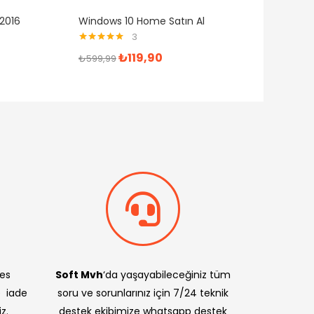
2016
Windows 10 Home Satın Al
3
5 üzerinden
₺
119,90
₺
599,99
5.00
oy aldı
res
Soft Mvh
‘da yaşayabileceğiniz tüm
e iade
soru ve sorunlarınız için 7/24 teknik
z.
destek ekibimize whatsapp destek