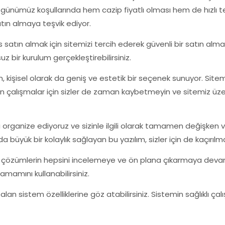
k günümüz koşullarında hem cazip fiyatlı olması hem de hızlı 
atın almaya teşvik ediyor.
tın almak için sitemizi tercih ederek güvenli bir satın alma sü
uz bir kurulum gerçekleştirebilirsiniz.
zılım, kişisel olarak da geniş ve estetik bir seçenek sunuyor. 
ütün çalışmalar için sizler de zaman kaybetmeyin ve sitemiz üze
satı organize ediyoruz ve sizinle ilgili olarak tamamen değişken ve
yük bir kolaylık sağlayan bu yazılım, sizler için de kaçırılma
çözümlerin hepsini incelemeye ve ön plana çıkarmaya devam edi
amamını kullanabilirsiniz.
alan sistem özelliklerine göz atabilirsiniz. Sistemin sağlıklı çalı