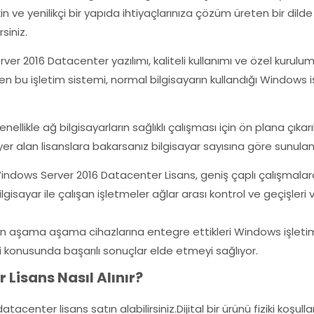
in ve yenilikçi bir yapıda ihtiyaçlarınıza çözüm üreten bir dild
siniz.
ver 2016 Datacenter yazılımı, kaliteli kullanımı ve özel kurul
en bu işletim sistemi, normal bilgisayarın kullandığı Windows i
nellikle ağ bilgisayarların sağlıklı çalışması için ön plana çıka
er alan lisanslara bakarsanız bilgisayar sayısına göre sunulan 
Windows Server 2016 Datacenter Lisans, geniş çaplı çalışmalara
gisayar ile çalışan işletmeler ağlar arası kontrol ve geçişleri 
in aşama aşama cihazlarına entegre ettikleri Windows işletim 
 konusunda başarılı sonuçlar elde etmeyi sağlıyor.
Lisans Nasıl Alınır?
enter lisans satın alabilirsiniz.Dijital bir ürünü fiziki koşull