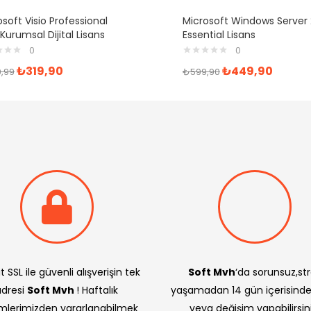
soft Visio Professional
Microsoft Windows Server 
Kurumsal Dijital Lisans
Essential Lisans
0
0
₺
319,90
₺
449,90
,99
₺
599,90
t SSL ile güvenli alışverişin tek
Soft Mvh
‘da sorunsuz,st
adresi
Soft Mvh
! Haftalık
yaşamadan 14 gün içerisind
imlerimizden yararlanabilmek
veya değişim yapabilirsini