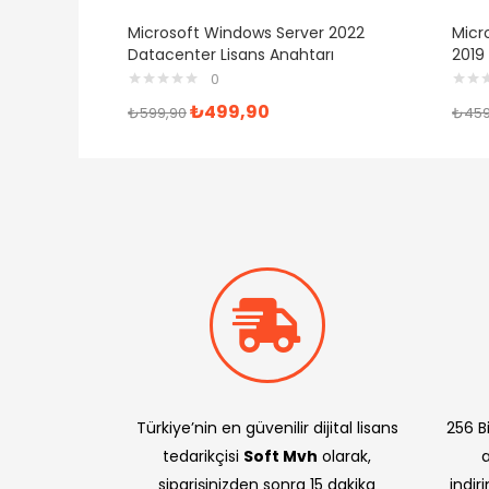
Microsoft Windows Server 2022
Micro
Datacenter Lisans Anahtarı
2019 
0
₺
499,90
₺
599,90
₺
459
Türkiye’nin en güvenilir dijital lisans
256 Bi
tedarikçisi
Soft Mvh
olarak,
siparişinizden sonra 15 dakika
indir