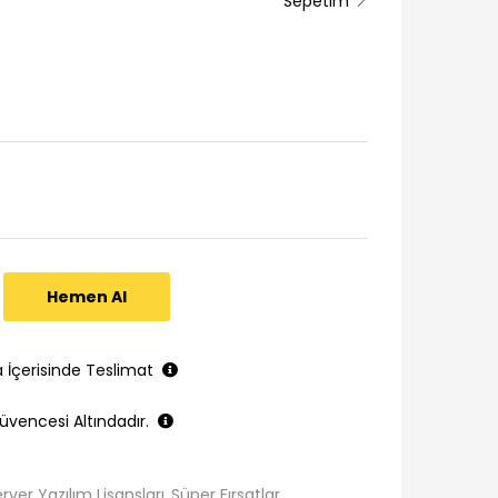
Sepetim
Hemen Al
a İçerisinde Teslimat
üvencesi Altındadır.
rver Yazılım Lisansları
Süper Fırsatlar