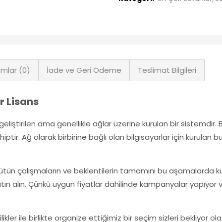
mlar (0)
İade ve Geri Ödeme
Teslimat Bilgileri
r Lisans
eliştirilen ama genellikle ağlar üzerine kurulan bir sistemdir. B
r. Ağ olarak birbirine bağlı olan bilgisayarlar için kurulan bu s
bütün çalışmaların ve beklentilerin tamamını bu aşamalarda
 alın. Çünkü uygun fiyatlar dahilinde kampanyalar yapıyor ve
er ile birlikte organize ettiğimiz bir seçim sizleri bekliyor