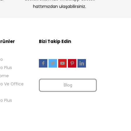
hattımızdan ulaşabilirsiniz.
rünler
Bizi Takip Edin
ro
ro Plus
Home
ro Ve Office
Blog
ro Plus