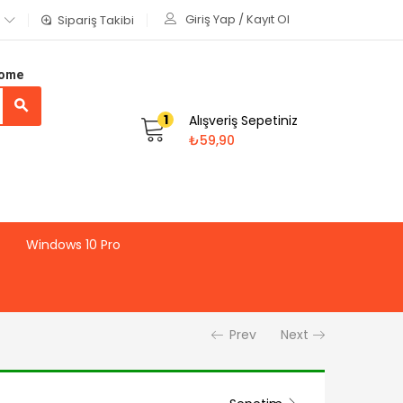
Giriş Yap / Kayıt Ol
Sipariş Takibi
Home
1
Alışveriş Sepetiniz
₺
59,90
Windows 10 Pro
Prev
Next