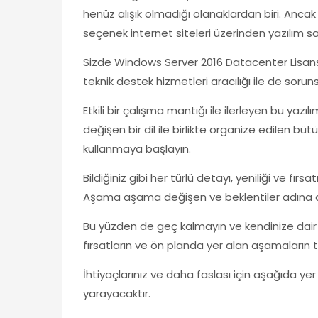
henüz alışık olmadığı olanaklardan biri. Anca
seçenek internet siteleri üzerinden yazılım s
Sizde Windows Server 2016 Datacenter Lisans sa
teknik destek hizmetleri aracılığı ile de soruns
Etkili bir çalışma mantığı ile ilerleyen bu ya
değişen bir dil ile birlikte organize edilen b
kullanmaya başlayın.
Bildiğiniz gibi her türlü detayı, yeniliği ve fır
Aşama aşama değişen ve beklentiler adına da bü
Bu yüzden de geç kalmayın ve kendinize dair 
fırsatların ve ön planda yer alan aşamaların t
İhtiyaçlarınız ve daha faslası için aşağıda yer 
yarayacaktır.