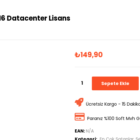
16 Datacenter Lisans
₺
149,90
Sepete Ekle
Ücretsiz Kargo - 15 Dakik
Paranız %100 Soft Mvh G
EAN:
N/A
Kategori:
En Çok Satanlar
Se