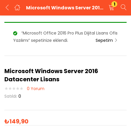
1
Microsoft Windows Server 2016 Datacenter Lisans
GIRIŞ YAP
KAYIT OL
“Microsoft Office 2016 Pro Plus Dijital Lisans Ofis
Kullanıcı adınızı ve şifrenizi girin.
Yazılımı” sepetinize eklendi.
Sepetim
Microsoft Windows Server 2016
Beni Hatırla
Şifrenizi mi unuttunuz?
Datacenter Lisans
0
Yorum
Satıldı:
0
₺
149,90