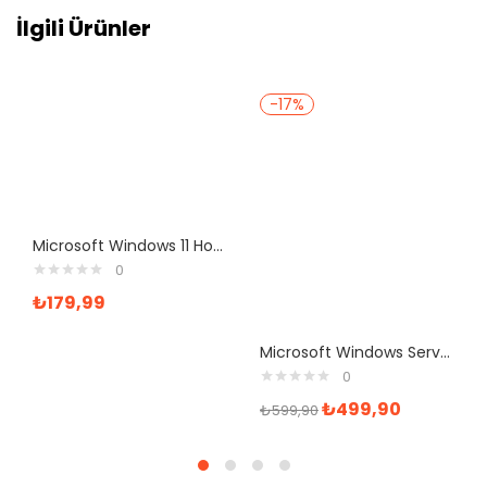
İlgili Ürünler
-17%
Microsoft Windows 11 Home ve Office 365 Pro Plus Yazılım
0
₺
179,99
Microsoft Windows Server 2022 Datacenter Lisans Anahtarı
0
₺
499,90
₺
599,90