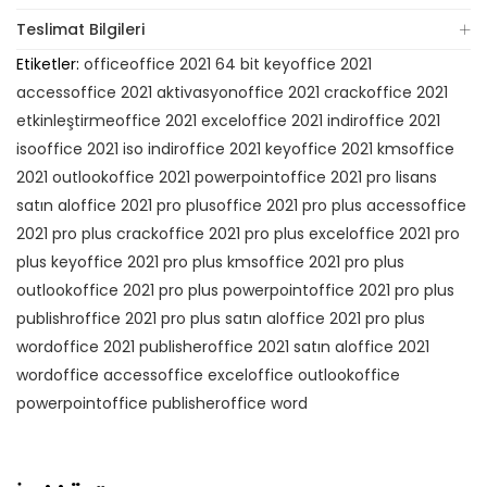
Teslimat Bilgileri
Etiketler:
office
office 2021 64 bit key
office 2021
access
office 2021 aktivasyon
office 2021 crack
office 2021
etkinleştirme
office 2021 excel
office 2021 indir
office 2021
iso
office 2021 iso indir
office 2021 key
office 2021 kms
office
2021 outlook
office 2021 powerpoint
office 2021 pro lisans
satın al
office 2021 pro plus
office 2021 pro plus access
office
2021 pro plus crack
office 2021 pro plus excel
office 2021 pro
plus key
office 2021 pro plus kms
office 2021 pro plus
outlook
office 2021 pro plus powerpoint
office 2021 pro plus
publishr
office 2021 pro plus satın al
office 2021 pro plus
word
office 2021 publisher
office 2021 satın al
office 2021
word
office access
office excel
office outlook
office
powerpoint
office publisher
office word