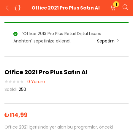
1
Office 2021 Pro Plus Satın Al
GIRIŞ YAP
KAYIT OL
“Office 2013 Pro Plus Retail Dijital Lisans
Kullanıcı adınızı ve şifrenizi girin.
Anahtarı” sepetinize eklendi.
Sepetim
Office 2021 Pro Plus Satın Al
Beni Hatırla
Şifrenizi mi unuttunuz?
0
Yorum
Satıldı:
250
₺
114,99
Office 2021 içerisinde yer alan bu programlar, önceki