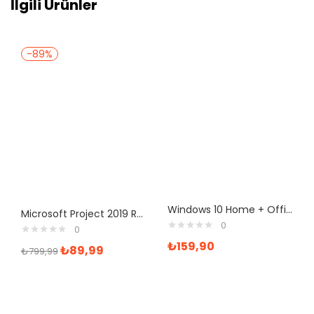
İlgili Ürünler
-89%
Windows 10 Home + Office 365 Pro Plus 32-64 Bit Türkçe Destekli
Microsoft Project 2019 Retail Dijital İndirilebilir Lisans
0
0
₺
159,90
₺
89,99
₺
799,99