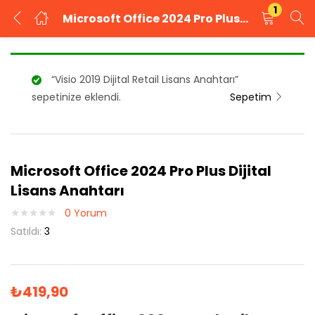
1
Microsoft Office 2024 Pro Plus Dijital Lisans Anahtarı
GIRIŞ YAP
KAYIT OL
“Visio 2019 Dijital Retail Lisans Anahtarı”
Kullanıcı adınızı ve şifrenizi girin.
sepetinize eklendi.
Sepetim
Microsoft Office 2024 Pro Plus Dijital
Beni Hatırla
Şifrenizi mi unuttunuz?
Lisans Anahtarı
0
Yorum
Satıldı:
3
₺
419,90