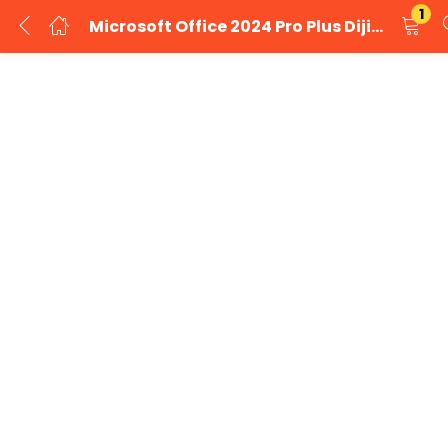
1
Microsoft Office 2024 Pro Plus Dijital Lisans Anahtarı
GIRIŞ YAP
KAYIT OL
Kullanıcı adınızı ve şifrenizi girin.
Beni Hatırla
Şifrenizi mi unuttunuz?