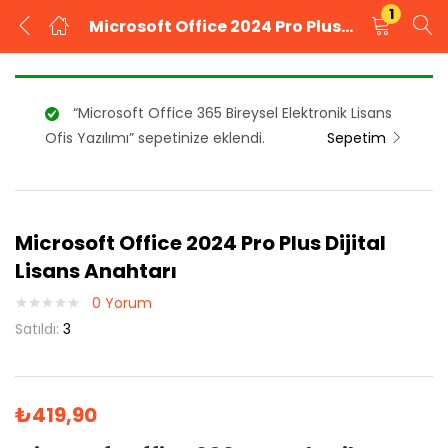
1
Microsoft Office 2024 Pro Plus Dijital Lisans Anahtarı
GIRIŞ YAP
KAYIT OL
“Microsoft Office 365 Bireysel Elektronik Lisans
Kullanıcı adınızı ve şifrenizi girin.
Ofis Yazılımı” sepetinize eklendi.
Sepetim
Microsoft Office 2024 Pro Plus Dijital
Beni Hatırla
Şifrenizi mi unuttunuz?
Lisans Anahtarı
0
Yorum
Satıldı:
3
₺
419,90