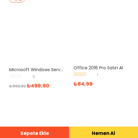
Office 2016 Pro Satın Al
Microsoft Windows Server 2022 Datacenter Lisans Anahtarı
1
0
5 üzerinden
₺
84,99
₺
499,90
5.00
oy aldı
₺
599,90
Sepete Ekle
Hemen Al