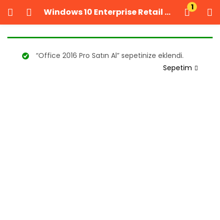
1
Windows 10 Enterprise Retail Dijital Lisans Anahtarı
GIRIŞ YAP
KAYIT OL
Kullanıcı adınızı ve şifrenizi girin.
“Office 2016 Pro Satın Al” sepetinize eklendi.
Sepetim
Beni Hatırla
Şifrenizi mi unuttunuz?