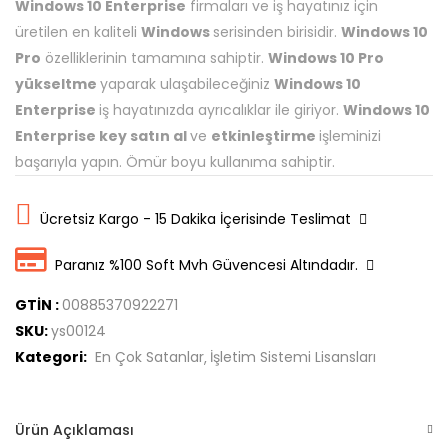
Windows 10 Enterprise
firmaları ve iş hayatınız için
üretilen en kaliteli
Windows
serisinden birisidir.
Windows 10
Pro
özelliklerinin tamamına sahiptir.
Windows 10 Pro
yükseltme
yaparak ulaşabileceğiniz
Windows 10
Enterprise
iş hayatınızda ayrıcalıklar ile giriyor.
Windows 10
Enterprise key satın al
ve
etkinleştirme
işleminizi
başarıyla yapın. Ömür boyu kullanıma sahiptir.
Ücretsiz Kargo - 15 Dakika İçerisinde Teslimat
Paranız %100 Soft Mvh Güvencesi Altındadır.
GTİN :
00885370922271
SKU:
ys00124
Kategori:
En Çok Satanlar
İşletim Sistemi Lisansları
Ürün Açıklaması