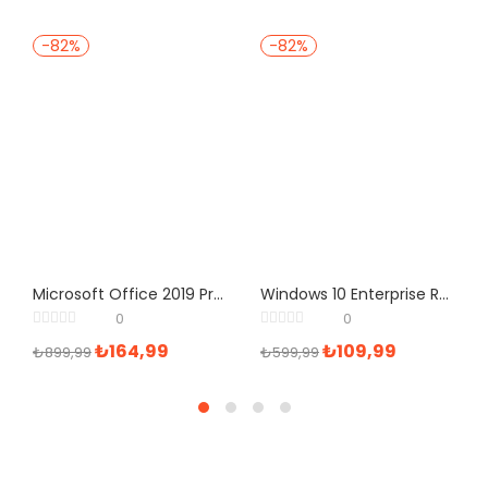
-82%
-82%
Microsoft Office 2019 Professional Plus Retail
Windows 10 Enterprise Retail Dijital Lisans Anahtarı
0
0
₺
164,99
₺
109,99
₺
899,99
₺
599,99