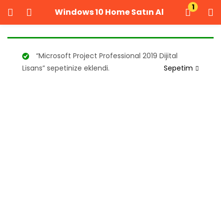
1
Windows 10 Home Satın Al
GIRIŞ YAP
KAYIT OL
Kullanıcı adınızı ve şifrenizi girin.
“Microsoft Project Professional 2019 Dijital
Lisans” sepetinize eklendi.
Sepetim
Beni Hatırla
Şifrenizi mi unuttunuz?