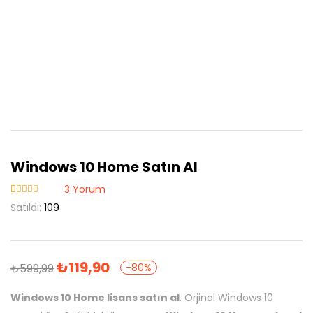
Windows 10 Home Satın Al
3
Yorum
3
müşteri
Satıldı:
109
puanına
dayanarak 5
üzerinden
5.00
puan
aldı
₺
119,90
₺
599,99
-80%
Windows 10 Home lisans satın al
. Orjinal Windows 10