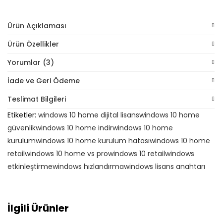
Ürün Açıklaması
Ürün Özellikler
Yorumlar (3)
İade ve Geri Ödeme
Teslimat Bilgileri
Etiketler:
windows 10 home dijital lisans
windows 10 home
güvenlik
windows 10 home indir
windows 10 home
kurulum
windows 10 home kurulum hatası
windows 10 home
retail
windows 10 home vs pro
windows 10 retail
windows
etkinleştirme
windows hızlandırma
windows lisans anahtarı
İlgili Ürünler