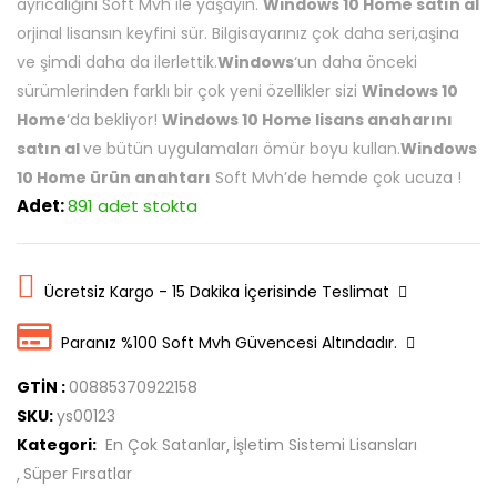
ayrıcalığını Soft Mvh ile yaşayın.
Windows 10 Home satın al
orjinal lisansın keyfini sür. Bilgisayarınız çok daha seri,aşina
ve şimdi daha da ilerlettik.
Windows
‘un daha önceki
sürümlerinden farklı bir çok yeni özellikler sizi
Windows 10
Home
‘da bekliyor!
Windows 10 Home lisans anaharını
satın al
ve bütün uygulamaları ömür boyu kullan.
Windows
10 Home ürün anahtarı
Soft Mvh’de hemde çok ucuza !
Adet:
891 adet stokta
Ücretsiz Kargo - 15 Dakika İçerisinde Teslimat
Paranız %100 Soft Mvh Güvencesi Altındadır.
GTİN :
00885370922158
SKU:
ys00123
Kategori:
En Çok Satanlar
İşletim Sistemi Lisansları
Süper Fırsatlar