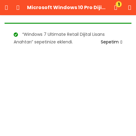
1
Microsoft Windows 10 Pro Dijital Lisans Anahtarı
GIRIŞ YAP
KAYIT OL
Kullanıcı adınızı ve şifrenizi girin.
“Windows 7 Ultimate Retail Dijital Lisans
Anahtarı” sepetinize eklendi.
Sepetim
Beni Hatırla
Şifrenizi mi unuttunuz?