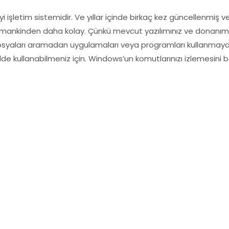
 işletim sistemidir. Ve yıllar içinde birkaç kez güncellenmiş v
ankinden daha kolay. Çünkü mevcut yazılımınız ve donanımınızl
Dosyaları aramadan uygulamaları veya programları kullanmay
şekilde kullanabilmeniz için. Windows’un komutlarınızı izlemesin