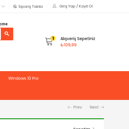
Giriş Yap / Kayıt Ol
Sipariş Takibi
Home
1
Alışveriş Sepetiniz
₺
109,99
Windows 10 Pro
Prev
Next