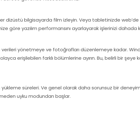
ter dizüstü bilgisayarda film izleyin. Veya tabletinizde web’de
nize göre yazılım performansını ayarlayarak işlerinizi dahada k
 verileri yönetmeye ve fotoğrafları düzenlemeye kadar. Windo
ayca erişilebilen farklı bölümlerine ayırın. Bu, belirli bir şe
 yükleme süreleri. Ve genel olarak daha sorunsuz bir deneyim
ybetmeden uyku modundan başlar.