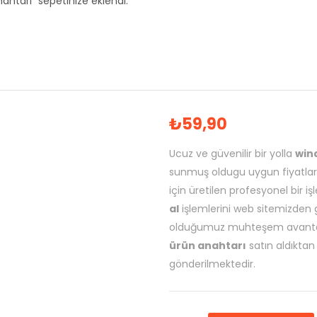
nahtarı” sepetinize eklendi.
₺
59,90
Ucuz ve güvenilir bir yolla
wind
sunmuş oldugu uygun fiyatlar
için üretilen profesyonel bir iş
al
işlemlerini web sitemizden gü
olduğumuz muhteşem avantaj
ürün anahtarı
satın aldıktan 
gönderilmektedir.