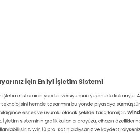
arınız İçin En iyi İşletim Sistemi
r işletim sisteminin yeni bir versiyonunu yapmakla kalmayıp. Ay
eknolojisini hemde tasarımını bu yönde piyasaya sürmüştür. Mi
bildiğince esnek ve uyumlu olacak şekilde tasarlamıştır.
Wind
z. İşletim sisteminin grafik kullanıcı arayüzü, cihazın özellikler
lanılabilirsiniz. Win 10 pro satın aldıysanız ve kaydettirdiyseni