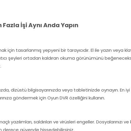
 Fazla İşi Aynı Anda Yapın
ak için tasarlanmış yepyeni bir tarayıcıdır. El ile yazın veya 
ağıtıcı şeyleri ortadan kaldıran okuma görünümünü beğeneceksin
.
ızda, dizüstü bilgisayarınızda veya tabletinizde oynayın. En i
nıza göndermek için Oyun DVR özelliğini kullanın.
yazılımları, saldırıları ve virüsleri engeller. Dosyalarınızı ve 
n derece güvende hissedebilirsiniz.