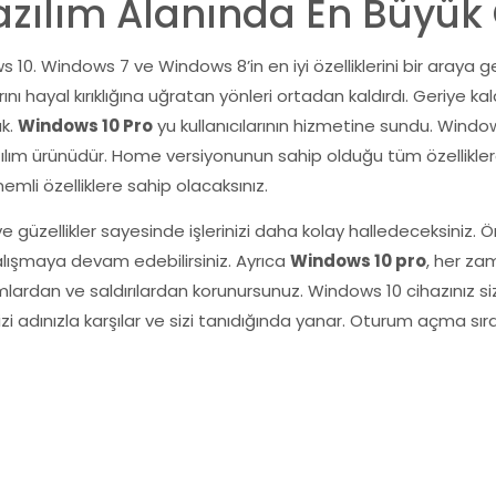
azılım Alanında En Büyük 
 10. Windows 7 ve Windows 8’in en iyi özelliklerini bir araya g
rını hayal kırıklığına uğratan yönleri ortadan kaldırdı. Geriy
ak.
Windows 10 Pro
yu kullanıcılarının hizmetine sundu. Wind
ım ürünüdür. Home versiyonunun sahip olduğu tüm özellikler
mli özelliklere sahip olacaksınız.
e güzellikler sayesinde işlerinizi daha kolay halledeceksiniz. Ö
e çalışmaya devam edebilirsiniz. Ayrıca
Windows 10 pro
, her za
mlardan ve saldırılardan korunursunuz. Windows 10 cihazınız sizi 
izi adınızla karşılar ve sizi tanıdığında yanar. Oturum açma sır