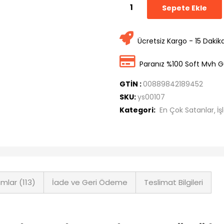
Sepete Ekle
Ücretsiz Kargo - 15 Dakik
Paranız %100 Soft Mvh G
GTİN :
00889842189452
SKU:
ys00107
Kategori:
En Çok Satanlar
İş
mlar (113)
İade ve Geri Ödeme
Teslimat Bilgileri