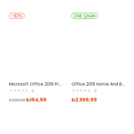
-82%
ÖNE ÇIKAN
Microsoft Office 2019 Professional Plus Retail
Office 2019 Home And Business Satın Al
0
0
₺
164,99
₺
2.559,99
₺
899,99