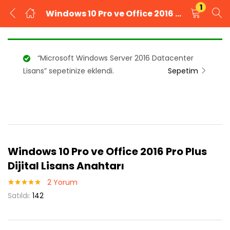
1
Windows 10 Pro ve Office 2016 Pro Plus Dijital Lisans Anahtarı
GIRIŞ YAP
KAYIT OL
“Microsoft Windows Server 2016 Datacenter
Kullanıcı adınızı ve şifrenizi girin.
Lisans” sepetinize eklendi.
Sepetim
Beni Hatırla
Şifrenizi mi unuttunuz?
Windows 10 Pro ve Office 2016 Pro Plus
Dijital Lisans Anahtarı
2
Yorum
2
müşteri
Satıldı:
142
puanına
dayanarak 5
üzerinden
5.00
puan
aldı