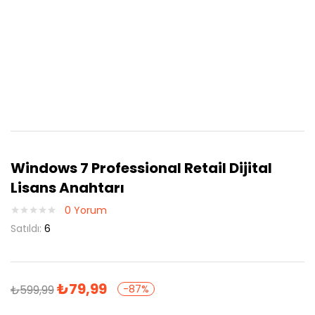
Windows 7 Professional Retail Dijital
Lisans Anahtarı
0
Yorum
Satıldı:
6
₺
79,99
₺
599,99
-87%