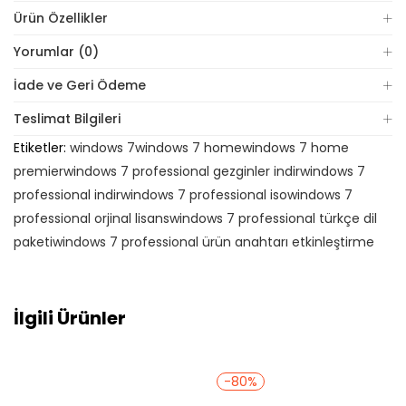
Ürün Özellikler
Yorumlar (0)
İade ve Geri Ödeme
Teslimat Bilgileri
Etiketler:
windows 7
windows 7 home
windows 7 home
premier
windows 7 professional gezginler indir
windows 7
professional indir
windows 7 professional iso
windows 7
professional orjinal lisans
windows 7 professional türkçe dil
paketi
windows 7 professional ürün anahtarı etkinleştirme
İlgili Ürünler
-80%