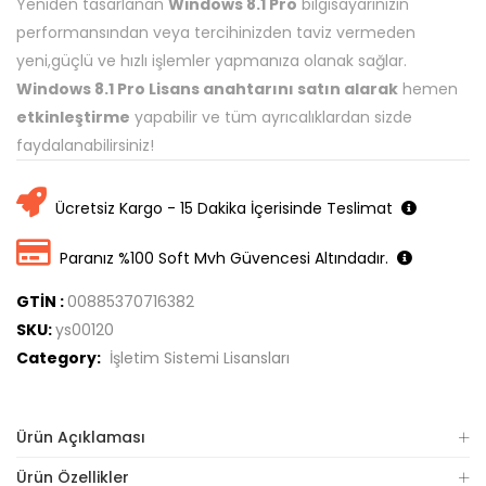
Yeniden tasarlanan
Windows 8.1 Pro
bilgisayarınızın
performansından veya tercihinizden taviz vermeden
yeni,güçlü ve hızlı işlemler yapmanıza olanak sağlar.
Windows 8.1 Pro
Lisans anahtarını satın alarak
hemen
etkinleştirme
yapabilir ve tüm ayrıcalıklardan sizde
faydalanabilirsiniz!
Ücretsiz Kargo - 15 Dakika İçerisinde Teslimat
Paranız %100 Soft Mvh Güvencesi Altındadır.
GTİN :
00885370716382
SKU:
ys00120
Category:
İşletim Sistemi Lisansları
Ürün Açıklaması
Ürün Özellikler