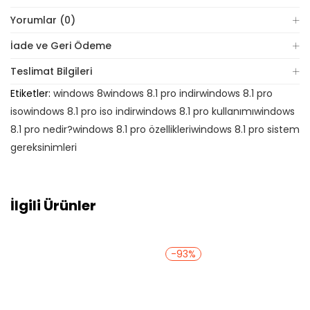
Yorumlar (0)
İade ve Geri Ödeme
Teslimat Bilgileri
Etiketler:
windows 8
windows 8.1 pro indir
windows 8.1 pro
iso
windows 8.1 pro iso indir
windows 8.1 pro kullanımı
windows
8.1 pro nedir?
windows 8.1 pro özellikleri
windows 8.1 pro sistem
gereksinimleri
İlgili Ürünler
-93%