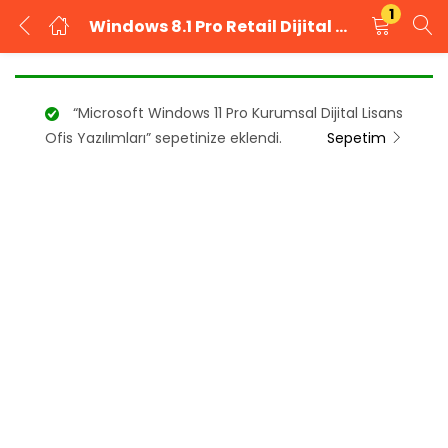
1
Windows 8.1 Pro Retail Dijital Lisans Anahtarı
GIRIŞ YAP
KAYIT OL
“Microsoft Windows 11 Pro Kurumsal Dijital Lisans
Kullanıcı adınızı ve şifrenizi girin.
Ofis Yazılımları” sepetinize eklendi.
Sepetim
Beni Hatırla
Şifrenizi mi unuttunuz?