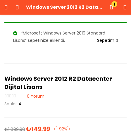
1
Windows Server 2012 R2 Datacenter Dijital Lisans
GIRIŞ YAP
KAYIT OL
Kullanıcı adınızı ve şifrenizi girin.
“Microsoft Windows Server 2019 Standard
Lisans” sepetinize eklendi.
Sepetim
Windows Server 2012 R2 Datacenter
Beni Hatırla
Şifrenizi mi unuttunuz?
Dijital Lisans
0
Yorum
Satıldı:
4
₺
149,99
₺
1.899,90
-92%