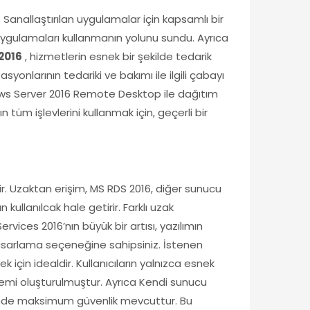
. Sanallaştırılan uygulamalar için kapsamlı bir
e uygulamaları kullanmanın yolunu sundu. Ayrıca
2016
, hizmetlerin esnek bir şekilde tedarik
asyonlarının tedariki ve bakımı ile ilgili çabayı
ows Server 2016 Remote Desktop ile dağıtım
üm işlevlerini kullanmak için, geçerli bir
. Uzaktan erişim, MS RDS 2016, diğer sunucu
ullanılcak hale getirir. Farklı uzak
ices 2016’nın büyük bir artısı, yazılımın
e tasarlama seçeneğine sahipsiniz. İstenen
çin idealdir. Kullanıcıların yalnızca esnek
stemi oluşturulmuştur. Ayrıca Kendi sunucu
yesinde maksimum güvenlik mevcuttur. Bu