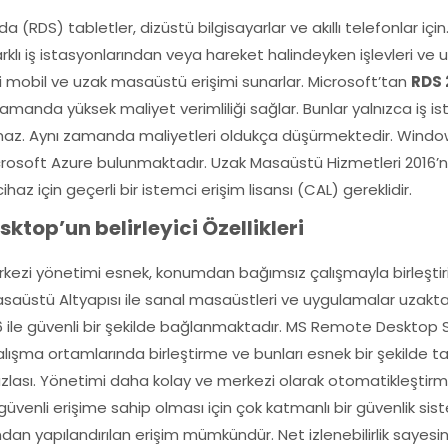
 (RDS) tabletler, dizüstü bilgisayarlar ve akıllı telefonlar için
farklı iş istasyonlarından veya hareket halindeyken işlevleri v
i mobil ve uzak masaüstü erişimi sunarlar. Microsoft’tan
RDS 
 zamanda yüksek maliyet verimliliği sağlar. Bunlar yalnızca iş ist
lmaz. Aynı zamanda maliyetleri oldukça düşürmektedir. Wind
rosoft Azure bulunmaktadır. Uzak Masaüstü Hizmetleri 2016’nın t
haz için geçerli bir istemci erişim lisansı (CAL) gereklidir.
top’un belirleyici Özellikleri
ezi yönetimi esnek, konumdan bağımsız çalışmayla birleştirir
aüstü Altyapısı ile sanal masaüstleri ve uygulamalar uzaktan k
ile güvenli bir şekilde bağlanmaktadır. MS Remote Desktop Serv
sel çalışma ortamlarında birleştirme ve bunları esnek bir şekild
ası. Yönetimi daha kolay ve merkezi olarak otomatikleştirmek i
güvenli erişime sahip olması için çok katmanlı bir güvenlik si
fından yapılandırılan erişim mümkündür. Net izlenebilirlik sa