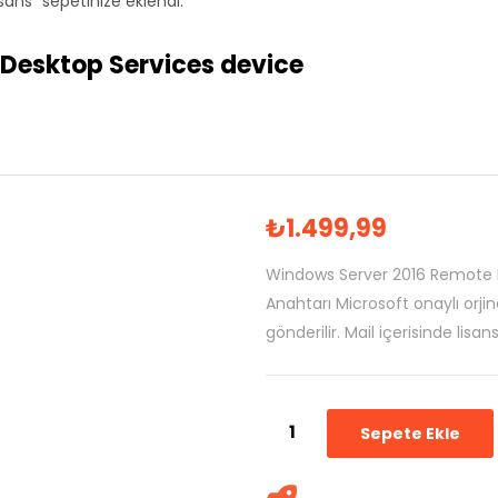
ans” sepetinize eklendi.
Desktop Services device
₺
1.499,99
Windows Server 2016 Remote De
Anahtarı Microsoft onaylı orjin
gönderilir. Mail içerisinde lisa
Sepete Ekle