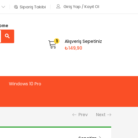
Giriş Yap / Kayıt Ol
Sipariş Takibi
Home
1
Alışveriş Sepetiniz
₺
149,90
Windows 10 Pro
Prev
Next