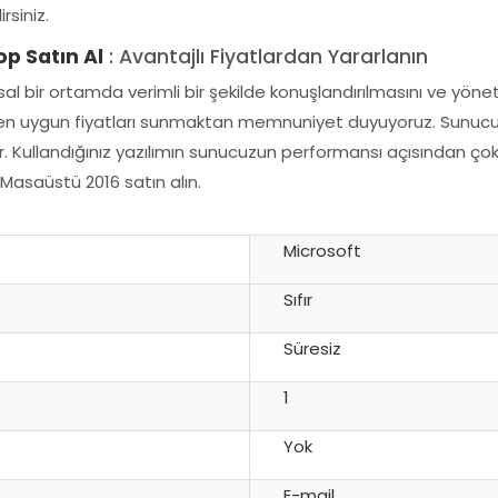
rsiniz.
p Satın Al
: Avantajlı Fiyatlardan Yararlanın
al bir ortamda verimli bir şekilde konuşlandırılmasını ve yön
en uygun fiyatları sunmaktan memnuniyet duyuyoruz. Sunucunu
ar. Kullandığınız yazılımın sunucuzun performansı açısından ço
asaüstü 2016 satın alın.
Microsoft
Sıfır
Süresiz
1
Yok
E-mail