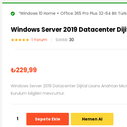
“Windows 10 Home + Office 365 Pro Plus 32-64 Bit Türkçe
Windows Server 2019 Datacenter Diji
1
Yorum
Satıldı:
30
1
müşteri
puanına
dayanarak 5
üzerinden
5.00
puan
aldı
₺
229,99
Windows Server 2019 Datacenter Dijital Lisans Anahtarı Micros
kurulum bilgileri mevcuttur.
Sepete Ekle
Hemen Al