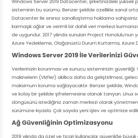
Windows Server 2019 Datacenter, şirketinizdeki yüksek pe
sisteminin bu sürümü. Benzer şekilde özellikle sanal orta
Datacenter ile sınırsız sanallaştırma haklarına sahipsini
karmaşık ağlar ve verimli bir dahili veri merkezi kurmanı
de uygundur. 2017 yılında sunulan Project Honolulu’nun 
Azure Yedekleme, Olağanüstü Durum Kurtarma, Azure D
Windows Server 2019 İle Verilerinizi Güv
Verilerinizin korunması ve sunucu sisteminizin güvenliği.
makinelerin (VM’ler) akıllıca daha da geliştirilmesi, gele
maksimum koruma sağlayacaktır. Benzer şekilde, Windows 
ve kolay bir şekilde şifrelemesine olanak tanıyan. Linux sa
döngüsünü istediğiniz zaman merkezi olarak yönetmeniz
sürümüne kıyasla. Çok sayıda yeni işlev ve optimize edil
Ağ Güvenliğinin Optimizasyonu
2019 yılında da özel ve ticari kullanıcılar güvenliğe bü