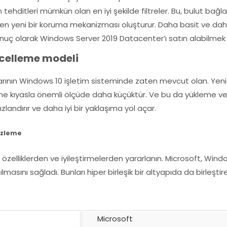
tehditleri mümkün olan en iyi şekilde filtreler. Bu, bulut bağ
 yeni bir koruma mekanizması oluşturur. Daha basit ve daha etk
uç olarak Windows Server 2019 Datacenter’ı satın alabilmek için
üncelleme modeli
rının Windows 10 işletim sisteminde zaten mevcut olan. Yeni
ine kıyasla önemli ölçüde daha küçüktür. Ve bu da yükleme v
ızlandırır ve daha iyi bir yaklaşıma yol açar.
 İzleme
özelliklerden ve iyileştirmelerden yararlanın. Microsoft, Win
asını sağladı. Bunları hiper birleşik bir altyapıda da birleştireb
Microsoft