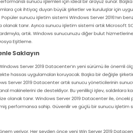
rformanslı sunucu işlemleri için ideal bir arayüz sunar. Başka
mlara çok ihtiyaç duyan büyük şirketler ve kuruluşlar için uyg
z. Popüler sunucu işletim sistemi Windows Server 2016’nın benzer
za olanak tanır. Ayrıca sunucu işletim sistemi artık Microsoft 
yardımıyla, artık. Windows sunucunuzu diğer bulut hizmetlerin
osya Eşitleme.
enle Saklayın
 Windows Server 2019 Datacenter’ın yeni sürümü ile önemli ölçü
cekte hassas uygulamaları koruyacak. Başka bir değişle şirketini
Server 2019 Datacenter artık sunucu yöneticilerinin sunucula
nal makinelerini de destekliyor. Bu yenilikçi işlev, saldırılara 
e olanak tanır. Windows Server 2019 Datacenter ile, önceki
miş performansa sahip. Güvenilir ve güçlü bir sunucu işletim s
yük önem veriyor. Her şeyden önce yeni Win Server 2019 Datace