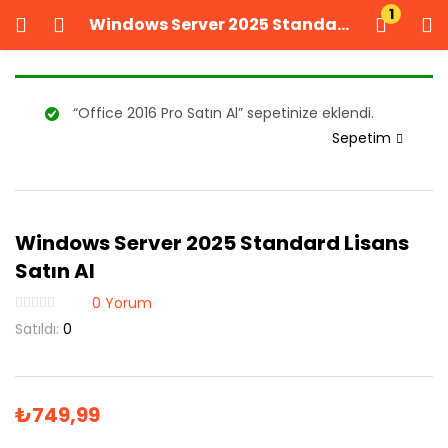
1
Windows Server 2025 Standard Lisans Satın Al
GIRIŞ YAP
KAYIT OL
Kullanıcı adınızı ve şifrenizi girin.
“Office 2016 Pro Satın Al” sepetinize eklendi.
Sepetim
Windows Server 2025 Standard Lisans
Beni Hatırla
Şifrenizi mi unuttunuz?
Satın Al
0
Yorum
Satıldı:
0
₺
749,99