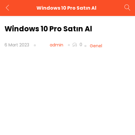
Windows 10 Pro Satın Al
GIRIŞ YAP
KAYIT OL
Windows 10 Pro Satın Al
Kullanıcı adınızı ve şifrenizi girin.
0
6 Mart 2023
admin
Genel
Beni Hatırla
Şifrenizi mi unuttunuz?