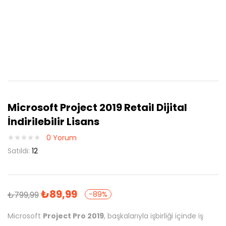
Microsoft Project 2019 Retail Dijital
İndirilebilir Lisans
0
Yorum
Satıldı:
12
₺
89,99
₺
799,99
-89%
Microsoft
Project Pro 2019
, başkalarıyla işbirliği içinde iş