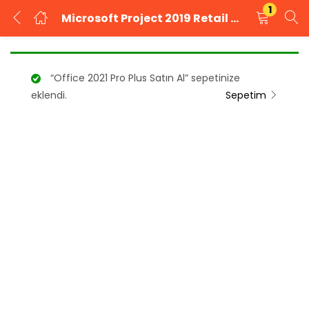
1
Microsoft Project 2019 Retail Dijital İndirilebilir Lisans
GIRIŞ YAP
KAYIT OL
“Office 2021 Pro Plus Satın Al” sepetinize
Kullanıcı adınızı ve şifrenizi girin.
eklendi.
Sepetim
Beni Hatırla
Şifrenizi mi unuttunuz?