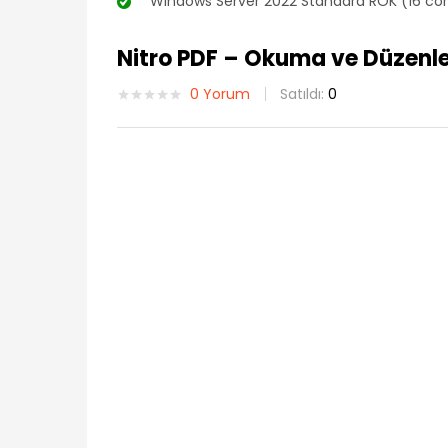
“Windows Server 2022 Standard ROK (16 core)
Nitro PDF – Okuma ve Düzenle
0
Yorum
Satıldı:
0