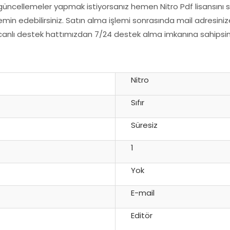
ncellemeler yapmak istiyorsanız hemen Nitro Pdf lisansını sat
in edebilirsiniz. Satın alma işlemi sonrasında mail adresinize 
da canlı destek hattımızdan 7/24 destek alma imkanına sahip
Nitro
Sıfır
Süresiz
1
Yok
E-mail
Editör