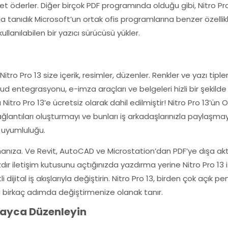
 ücret öderler. Diğer birçok PDF programında olduğu gibi, Nitro 
 tanıdık Microsoft’un ortak ofis programlarına benzer özellikl
llanılabilen bir yazıcı sürücüsü yükler.
itro Pro 13 size içerik, resimler, düzenler. Renkler ve yazı tipl
loud entegrasyonu, e-imza araçları ve belgeleri hizli bir şekil
a Nitro Pro 13’e ücretsiz olarak dahil edilmiştir! Nitro Pro 13’ün 
antıları oluşturmayı ve bunları iş arkadaşlarınızla paylaşmayı ko
e uyumluluğu.
lışmanıza. Ve Revit, AutoCAD ve Microstation’dan PDF’ye dışa akt
ır iletişim kutusunu açtığınızda yazdırma yerine Nitro Pro 13 
i dijital iş akışlarıyla değiştirin. Nitro Pro 13, birden çok açı
zca birkaç adımda değiştirmenize olanak tanır.
olayca Düzenleyin