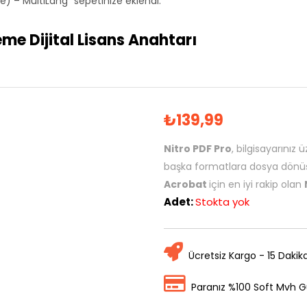
 – MultiLang” sepetinize eklendi.
me Dijital Lisans Anahtarı
₺
139,99
Nitro PDF Pro
, bilgisayarınız
başka formatlara dosya dönü
Acrobat
için en iyi rakip olan
Adet:
Stokta yok
Ücretsiz Kargo - 15 Dakik
Paranız %100 Soft Mvh G