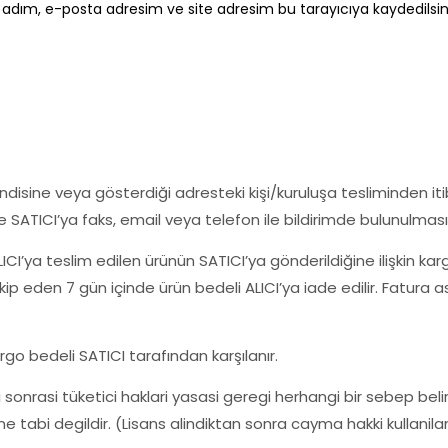
 adım, e-posta adresim ve site adresim bu tarayıcıya kaydedilsin
endisine veya gösterdiği adresteki kişi/kuruluşa tesliminden i
e SATICI’ya faks, email veya telefon ile bildirimde bulunulması
LICI’ya teslim edilen ürünün SATICI’ya gönderildiğine ilişkin kar
kip eden 7 gün içinde ürün bedeli ALICI’ya iade edilir. Fatura 
go bedeli SATICI tarafından karşılanır.
sonrasi tüketici haklari yasasi geregi herhangi bir sebep bel
ine tabi degildir. (Lisans alindiktan sonra cayma hakki kullanil