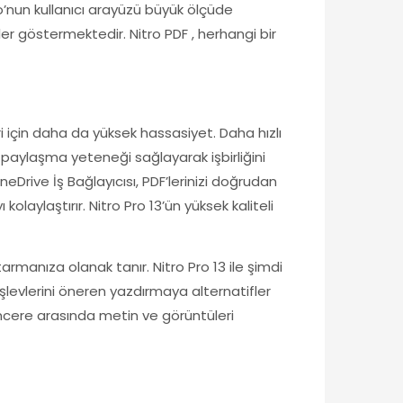
Pro’nun kullanıcı arayüzü büyük ölçüde
er göstermektedir. Nitro PDF , herhangi bir
eri için daha da yüksek hassasiyet. Daha hızlı
de paylaşma yeteneği sağlayarak işbirliğini
OneDrive İş Bağlayıcısı, PDF’lerinizi doğrudan
laylaştırır. Nitro Pro 13’ün yüksek kaliteli
armanıza olanak tanır. Nitro Pro 13 ile şimdi
işlevlerini öneren yazdırmaya alternatifler
k pencere arasında metin ve görüntüleri