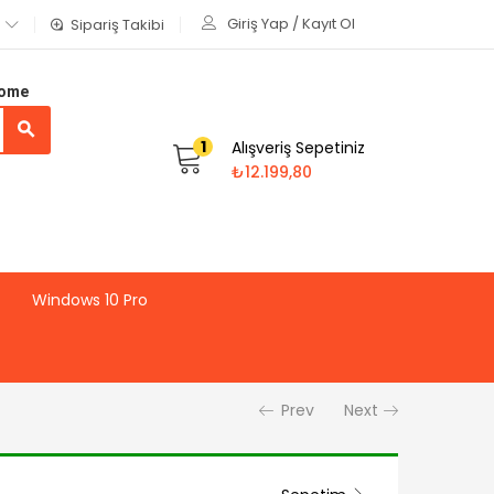
Giriş Yap / Kayıt Ol
Sipariş Takibi
Home
1
Alışveriş Sepetiniz
₺
12.199,80
Windows 10 Pro
Prev
Next