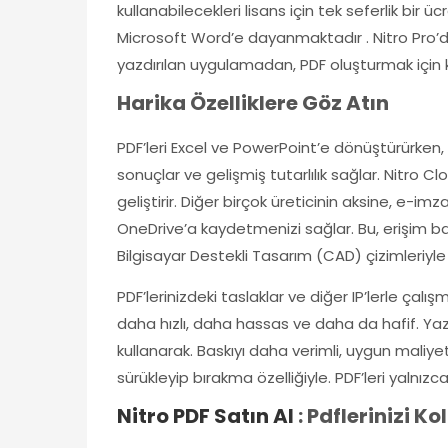
kullanabilecekleri lisans için tek seferlik bir
Microsoft Word’e dayanmaktadır . Nitro Pro’da
yazdırılan uygulamadan, PDF oluşturmak için ku
Harika Özelliklere Göz Atın
PDF’leri Excel ve PowerPoint’e dönüştürürken, N
sonuçlar ve gelişmiş tutarlılık sağlar. Nitro C
geliştirir. Diğer birçok üreticinin aksine, e-imz
OneDrive’a kaydetmenizi sağlar. Bu, erişim bağl
Bilgisayar Destekli Tasarım (CAD) çizimleriyl
PDF’lerinizdeki taslaklar ve diğer IP’lerle ça
daha hızlı, daha hassas ve daha da hafif. Yazd
kullanarak. Baskıyı daha verimli, uygun maliyetl
sürükleyip bırakma özelliğiyle. PDF’leri yalnı
Nitro PDF Satın Al
: Pdflerinizi K