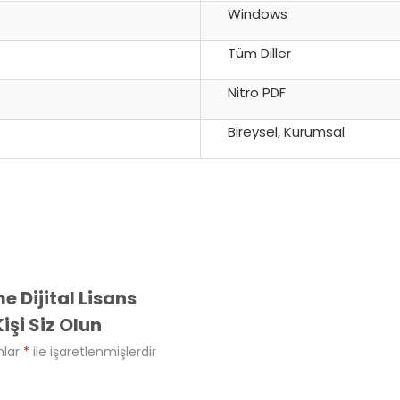
Windows
Tüm Diller
Nitro PDF
Bireysel
,
Kurumsal
 Dijital Lisans
işi Siz Olun
nlar
*
ile işaretlenmişlerdir