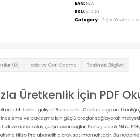
EAN:
N/A
SKU:
ys006
Category:
Diğer Yazılım Lisan
mlar (0)
İade ve Geri Ödeme
Teslimat Bilgileri
azla Üretkenlik İçin PDF O
lternatifi haline geliyor! Bu nedenle Ödüllü belge üretkenliği
eleme ve paylaşma için güçlü araçlar sağlayarak maliyetleri
ızlı ve daha kolay çalışmasını sağlar. Sonuç olarak Nitro PDF
ksine Nitro Pro abonelik olarak satılmamaktadır. Bu nedenle m