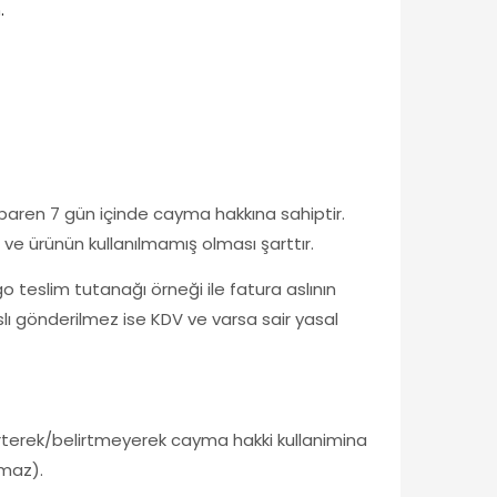
.
tibaren 7 gün içinde cayma hakkına sahiptir.
 ve ürünün kullanılmamış olması şarttır.
go teslim tutanağı örneği ile fatura aslının
aslı gönderilmez ise KDV ve varsa sair yasal
irterek/belirtmeyerek cayma hakki kullanimina
amaz).