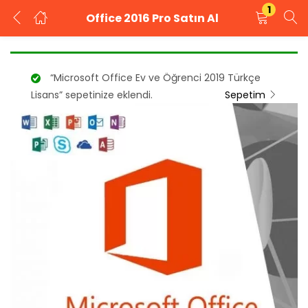
1
Office 2016 Pro Satın Al
GIRIŞ YAP
KAYIT OL
“Microsoft Office Ev ve Öğrenci 2019 Türkçe
Kullanıcı adınızı ve şifrenizi girin.
Lisans” sepetinize eklendi.
Sepetim
Beni Hatırla
Şifrenizi mi unuttunuz?