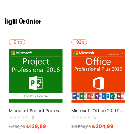
İlgili Ürünler
-84%
-92%
Microsoft Project Professional 2016 Dijital İndirilebilir Lisans
Microsoft Office 2019 Professional Plus Kurumsal Dijital Lisans Ofis Yazılımı
0
0
₺
139,99
₺
304,99
₺
899,99
₺
3.599,99