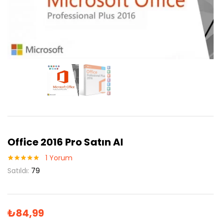
Office 2016 Pro Satın Al
1
Yorum
1
müşteri
Satıldı:
79
puanına
dayanarak 5
üzerinden
5.00
puan
aldı
₺
84,99