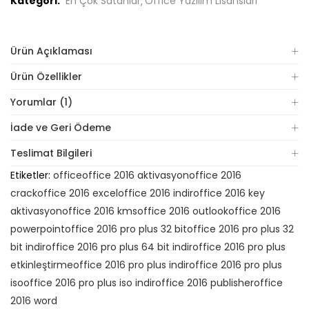
Kategori:
En Çok Satanlar
Office Yazılım Lisansları
Ürün Açıklaması
Ürün Özellikler
Yorumlar (1)
İade ve Geri Ödeme
Teslimat Bilgileri
Etiketler:
office
office 2016 aktivasyon
office 2016
crack
office 2016 excel
office 2016 indir
office 2016 key
aktivasyon
office 2016 kms
office 2016 outlook
office 2016
powerpoint
office 2016 pro plus 32 bit
office 2016 pro plus 32
bit indir
office 2016 pro plus 64 bit indir
office 2016 pro plus
etkinleştirme
office 2016 pro plus indir
office 2016 pro plus
iso
office 2016 pro plus iso indir
office 2016 publisher
office
2016 word