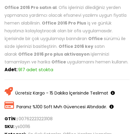
Office 2016 Pro satın al
. Ofis işlerinizi dilediğiniz yerden
yapmanıza yardımcı olacak efsanevi yazılımı uygun fiyatla
hemen alabilirsin.
Office 2016 Pro Plus
iş ve günlük
hayatınızı kolaylaştıracak olan bir ofis uygulamasıdır.
İçerisinde bir çok uygulamayı barındıran
Office
sürümü ile
sizde işlerinizi basitleştirin.
Office 2016 key
satın
alarak
Office 2016 pro plus aktivasyon
işleminizi
tamamlayın ve harika
Office
uygulamarını hemen kullanın.
Adet:
917 adet stokta
Ücretsiz Kargo - 15 Dakika İçerisinde Teslimat
Paranız %100 Soft Mvh Güvencesi Altındadır.
GTİN :
00762223223108
SKU:
ys00116