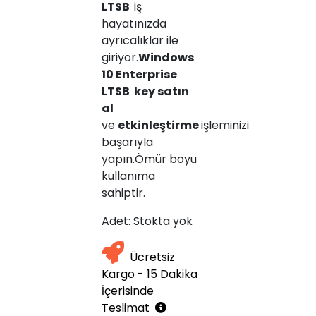
LTSB
iş
hayatınızda
ayrıcalıklar ile
giriyor.
Windows
10 Enterprise
LTSB key satın
al
ve
etkinleştirme
işleminizi
başarıyla
yapın.Ömür boyu
kullanıma
sahiptir.
Adet:
Stokta yok
Ücretsiz
Kargo - 15 Dakika
İçerisinde
Teslimat