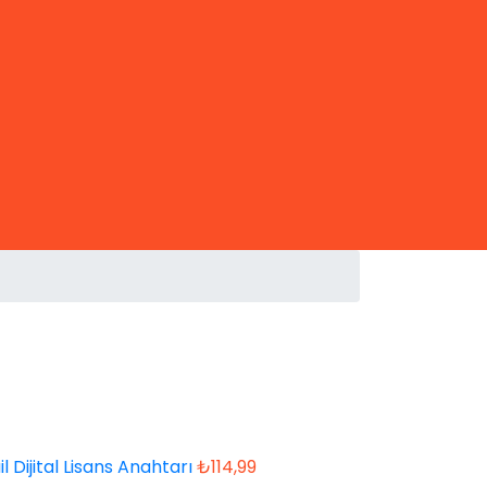
 Dijital Lisans Anahtarı
₺
114,99