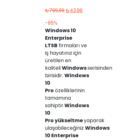
Orijinal
Şu
₺
799,99
₺
43,99
fiyat:
andaki
-95%
₺799,99.
fiyat:
Windows 10
₺43,99.
Enterprise
LTSB
firmaları ve
iş hayatınız için
üretilen en
kaliteli
Windows
serisinden
birisidir.
Windows
10
Pro
özelliklerinin
tamamına
sahiptir.
Windows
10
Pro
yükseltme
yaparak
ulaşabileceğiniz
Windows
10 Enterprise