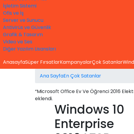
İşletim Sistemi
Ofis ve İş
Server ve Sunucu
Antivirüs ve Güvenlik
Grafik & Tasarım
Video ve Ses
Diğer Yazılım Lisansları
Anasayfa
Süper Fırsatlar
Kampanyalar
Çok Satanlar
Wind
Ana Sayfa
En Çok Satanlar
“Microsoft Office Ev Ve Öğrenci 2016 Elektr
eklendi.
Windows 10
Enterprise