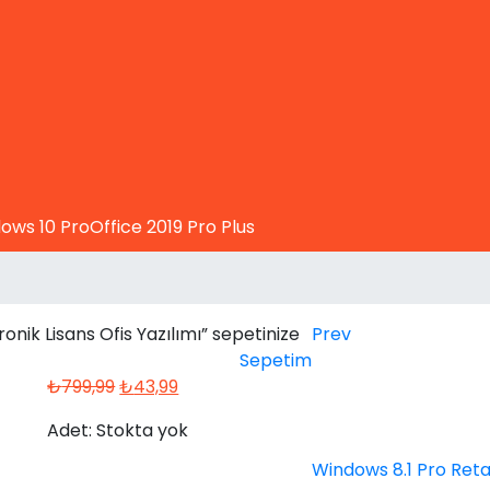
ows 10 Pro
Office 2019 Pro Plus
onik Lisans Ofis Yazılımı” sepetinize
Prev
Sepetim
Orijinal
Şu
₺
799,99
₺
43,99
fiyat:
andaki
Adet:
Stokta yok
₺799,99.
fiyat:
₺43,99.
Windows 8.1 Pro Retail