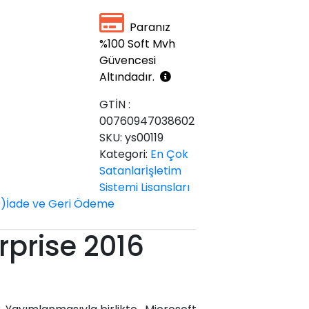
Paranız
%100 Soft Mvh
Güvencesi
Altındadır.
GTİN :
00760947038602
SKU:
ys00119
Kategori:
En Çok
Satanlar
İşletim
Sistemi Lisansları
0)
İade ve Geri Ödeme
rprise 2016