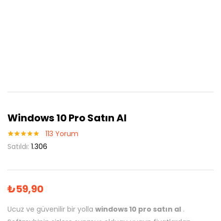
Windows 10 Pro Satın Al
113
Yorum
113
müşteri
Satıldı:
1.306
puanına
dayanarak 5
üzerinden
4.95
puan
aldı
₺
59,90
Ucuz ve güvenilir bir yolla
windows 10 pro satın al
.