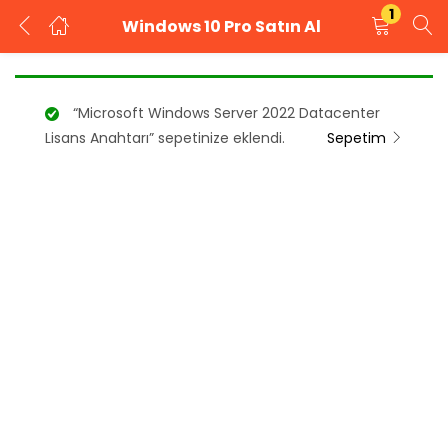
1
Windows 10 Pro Satın Al
GIRIŞ YAP
KAYIT OL
“Microsoft Windows Server 2022 Datacenter
Kullanıcı adınızı ve şifrenizi girin.
Lisans Anahtarı” sepetinize eklendi.
Sepetim
Beni Hatırla
Şifrenizi mi unuttunuz?