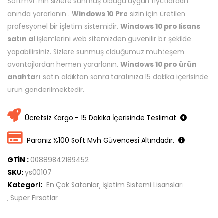
Softmvh’nin sizlere sunmuş oldugu uygun fiyatlardan
anında yararlanın .
Windows 10 Pro
sizin için üretilen
profesyonel bir işletim sistemidir.
Windows 10 pro lisans
satın al
işlemlerini web sitemizden güvenilir bir şekilde
yapabilirsiniz. Sizlere sunmuş olduğumuz muhteşem
avantajlardan hemen yararlanın.
Windows 10 pro ürün
anahtarı
satın aldıktan sonra tarafınıza 15 dakika içerisinde
ürün gönderilmektedir.
Ücretsiz Kargo - 15 Dakika İçerisinde Teslimat
Paranız %100 Soft Mvh Güvencesi Altındadır.
GTİN :
00889842189452
SKU:
ys00107
Kategori:
En Çok Satanlar
İşletim Sistemi Lisansları
Süper Fırsatlar