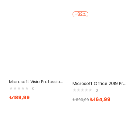
-82%
Microsoft Visio Professional 2021 Dijital Lisans Anahtarı
Microsoft Office 2019 Professional Plus Retail
0
0
₺
189,99
₺
164,99
₺
899,99