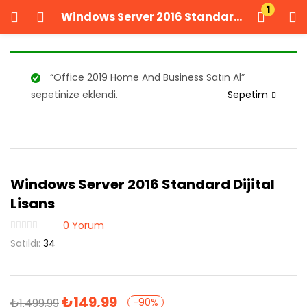
1
Windows Server 2016 Standard Dijital Lisans
GIRIŞ YAP
KAYIT OL
Kullanıcı adınızı ve şifrenizi girin.
“Office 2019 Home And Business Satın Al”
sepetinize eklendi.
Sepetim
Windows Server 2016 Standard Dijital
Beni Hatırla
Şifrenizi mi unuttunuz?
Lisans
0
Yorum
Satıldı:
34
₺
149,99
₺
1.499,99
-90%