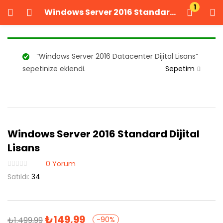
1
Windows Server 2016 Standard Dijital Lisans
GIRIŞ YAP
KAYIT OL
Kullanıcı adınızı ve şifrenizi girin.
“Windows Server 2016 Datacenter Dijital Lisans”
sepetinize eklendi.
Sepetim
Windows Server 2016 Standard Dijital
Beni Hatırla
Şifrenizi mi unuttunuz?
Lisans
0
Yorum
Satıldı:
34
₺
149,99
₺
1.499,99
-90%