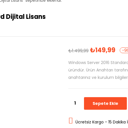
jital Lisans” sepetinize eklendi.
 Dijital Lisans
₺
149,99
₺
1.499,99
-9
Windows Server 2016 Standard D
üründür. Ürün Anahtarı tarafınız
anahtarınız ve kurulum bilgile
Sepete Ekle
Ücretsiz Kargo - 15 Dakika 