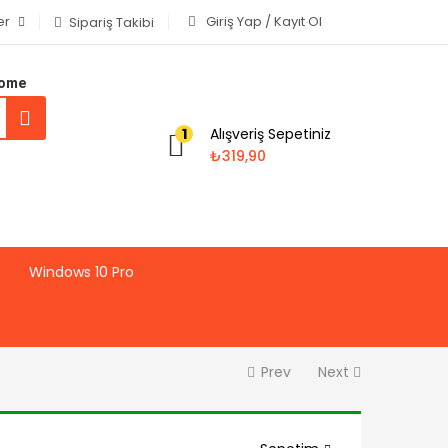
er
Giriş Yap / Kayıt Ol
Sipariş Takibi
Home
Alışveriş Sepetiniz
1
₺
319,90
Windows 10 Pro
Prev
Next