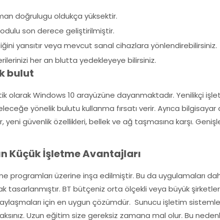
an doğrulugu oldukça yüksektir.
dulu son derece geliştirilmiştir.
iğini yansıtır veya mevcut sanal cihazlara yönlendirebilirsiniz.
lerinizi her an blutta yedekleyeye bilirsiniz.
ük bulut
k olarak Windows 10 arayüzüne dayanmaktadır. Yenilikçi işlet
ceğe yönelik bulutu kullanma fırsatı verir. Ayrıca bilgisayar ağı
, yeni güvenlik özellikleri, bellek ve ağ taşmasına karşı. Genişl
n Küçük İşletme Avantajları
e programları üzerine inşa edilmiştir. Bu da uygulamaları daha
k tasarlanmıştır. BT bütçeniz orta ölçekli veya büyük şirketlerle
nda paylaşmaları için en uygun çözümdür. Sunucu işletim siste
aksınız. Uzun eğitim size gereksiz zamana mal olur. Bu nedenle