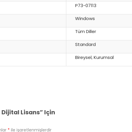
P73-07113
Windows
Tüm Diller
Standard
Bireysel
,
Kurumsal
ijital Lisans” Için
nlar
*
ile işaretlenmişlerdir