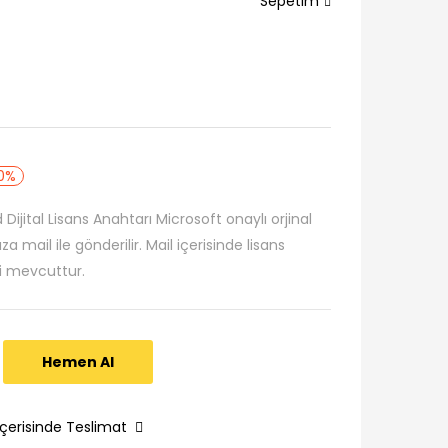
Sepetim
0%
ijital Lisans Anahtarı Microsoft onaylı orjinal
a mail ile gönderilir. Mail içerisinde lisans
ri mevcuttur.
Hemen Al
İçerisinde Teslimat