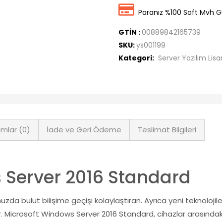
Paranız %100 Soft Mvh G
GTİN :
00889842165739
SKU:
ys001199
Kategori:
Server Yazılım Lisa
mlar (0)
İade ve Geri Ödeme
Teslimat Bilgileri
 Server 2016 Standard
zda bulut bilişime geçişi kolaylaştıran. Ayrıca yeni teknoloj
. Microsoft Windows Server 2016 Standard, cihazlar arasındaki 