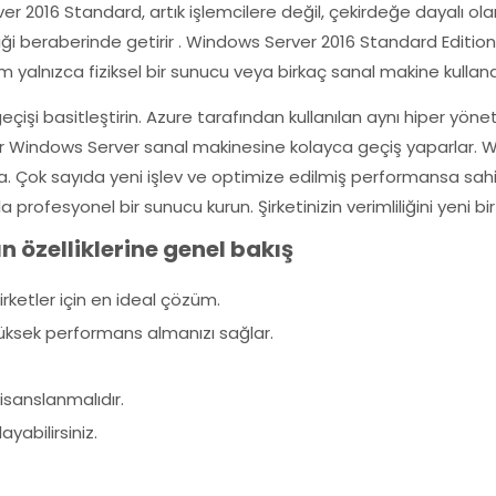
ver 2016 Standard, artık işlemcilere değil, çekirdeğe dayalı ol
iği beraberinde getirir . Windows Server 2016 Standard Editio
 yalnızca fiziksel bir sunucu veya birkaç sanal makine kullanan 
çişi basitleştirin. Azure tarafından kullanılan aynı hiper yön
ir Windows Server sanal makinesine kolayca geçiş yaparlar. Wi
 Çok sayıda yeni işlev ve optimize edilmiş performansa sahip
profesyonel bir sunucu kurun. Şirketinizin verimliliğini yeni bir
 özelliklerine genel bakış
rketler için en ideal çözüm.
ksek performans almanızı sağlar.
.
isanslanmalıdır.
yabilirsiniz.