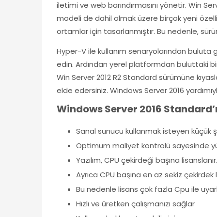
iletimi ve web barındırmasını yönetir. Win Ser
modeli de dahil olmak üzere birçok yeni özell
ortamlar için tasarlanmıştır. Bu nedenle, sürüm
Hyper-V ile kullanım senaryolarından buluta ge
edin. Ardından yerel platformdan buluttaki b
Win Server 2012 R2 Standard sürümüne kıyasla.
elde edersiniz. Windows Server 2016 yardımıyla 
Windows Server 2016 Standard’ın
Sanal sunucu kullanmak isteyen küçük şi
Optimum maliyet kontrolü sayesinde yü
Yazılım, CPU çekirdeği başına lisanslanır
Ayrıca CPU başına en az sekiz çekirdek l
Bu nedenle lisans çok fazla Cpu ile uyarla
Hızlı ve üretken çalışmanızı sağlar