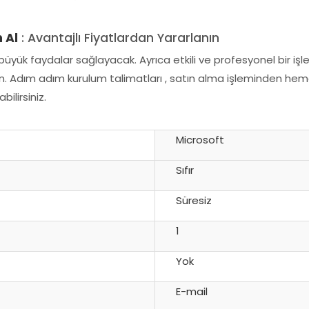
 Al
: Avantajlı Fiyatlardan Yararlanın
büyük faydalar sağlayacak. Ayrıca etkili ve profesyonel bir iş
. Adım adım kurulum talimatları , satın alma işleminden heme
ilirsiniz.
Microsoft
Sıfır
Süresiz
1
Yok
E-mail