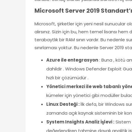
Microsoft Server 2019 Standart’ın
Microsoft, şirketler için yeni nesil sunucular 
alırsınız. Sizin için bu, hem temel lisansı he
terabaytlık bir RAM sınırı vardır. Bu nedenle
sınırlaması yoktur. Bu nedenle Server 2019 stand
Azure ile entegrasyon
: Buna , kötü a
dahildir . Windows Defender Exploit Gua
hızlı bir çözümüdür .
Yönetici merkezi ile web tabanlı yön
kümeler için yönetici gibi modüller bulac
Linux Desteği :
İlk defa, bir Windows su
zamanda açık kaynak sisteminin bir ko
System Insights Analiz İşlevi :
Sistem ö
değerlendiren tahmine dayalı analitik işl