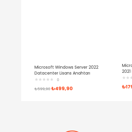
Micro
Microsoft Windows Server 2022
2021 
Datacenter Lisans Anahtarı
0
₺
17
₺
499,90
₺
599,90