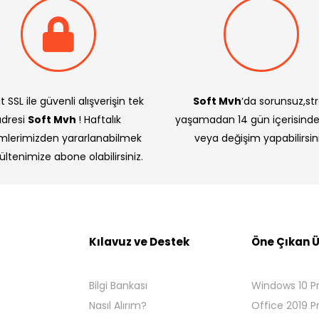
t SSL ile güvenli alışverişin tek
Soft Mvh
‘da sorunsuz,st
adresi
Soft Mvh
! Haftalık
yaşamadan 14 gün içerisind
imlerimizden yararlanabilmek
veya değişim yapabilirsini
bültenimize abone olabilirsiniz.
Kılavuz ve Destek
Öne Çıkan Ü
Bilgi Bankası
Windows 10 P
Nasıl Alırım?
Office 2019 P