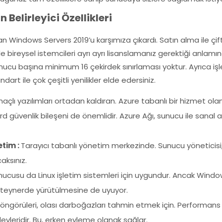
 Belirleyici Özellikleri
olan Windows Servers 2019’u karşımıza çıkardı. Satın alma ile çif
m de bireysel istemcileri ayrı ayrı lisanslamanız gerektiği anla
 sunucu başına minimum 16 çekirdek sınırlaması yoktur. Ayrıca 
art ile çok çeşitli yenilikler elde edersiniz.
maçlı yazılımları ortadan kaldıran. Azure tabanlı bir hizmet o
rd güvenlik bileşeni de önemlidir. Azure Ağı, sunucu ile sana
etim :
Tarayıcı tabanlı yönetim merkezinde. Sunucu yöneticisi,
aksınız.
nucusu da Linux işletim sistemleri için uygundur. Ancak Windo
nteynerde yürütülmesine de uyuyor.
ngörüleri, olası darboğazları tahmin etmek için. Performans de
evleridir. Bu, erken eyleme olanak sağlar.