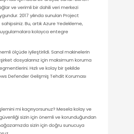
lar ve verimli bir dahili veri merkezi
ygundur. 2017 yılında sunulan Project
ahipsiniz. Bu, artık Azure Yedekleme,
e uygulamalara kolayca entegre
mli ölçüde iyileştirildi. Sanal makinelerin
li şirket dosyalarınız için maksimum koruma
mentlerini. Hızlı ve kolay bir şekilde
indows Defender Gelişmiş Tehdit Koruması
işlemini mi kaçırıyorsunuz? Mesela kolay ve
n güvenliği sizin için önemli ve korunduğundan
 mağazamızda sizin için doğru sunucuya
oruz.