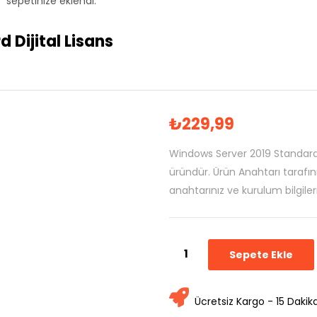
 sepetinize eklendi.
 Dijital Lisans
₺
229,99
Windows Server 2019 Standard D
üründür. Ürün Anahtarı tarafınız
anahtarınız ve kurulum bilgile
Sepete Ekle
Ücretsiz Kargo - 15 Dakik