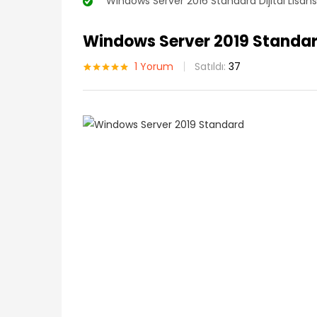
“Windows Server 2016 Standard Dijital Lisans”
Windows Server 2019 Standard
1
Yorum
Satıldı:
37
1
müşteri
puanına
dayanarak 5
üzerinden
5.00
puan
aldı