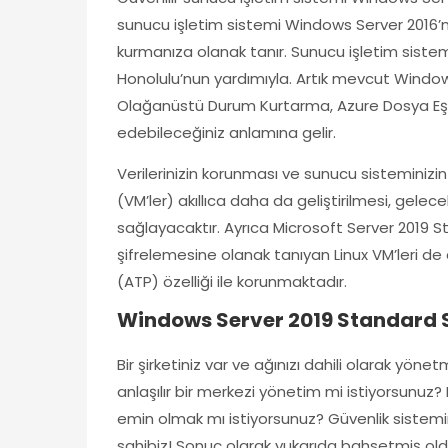
sunucu işletim sistemi Windows Server 2016’nın 
kurmanıza olanak tanır. Sunucu işletim sistem
Honolulu’nun yardımıyla. Artık mevcut Windo
Olağanüstü Durum Kurtarma, Azure Dosya Eşit
edebileceğiniz anlamına gelir.
Verilerinizin korunması ve sunucu sisteminizin
(VM’ler) akıllıca daha da geliştirilmesi, gel
sağlayacaktır. Ayrıca Microsoft Server 2019 St
şifrelemesine olanak tanıyan Linux VM’leri d
(ATP) özelliği ile korunmaktadır.
Windows Server 2019 Standard S
Bir şirketiniz var ve ağınızı dahili olarak yö
anlaşılır bir merkezi yönetim mi istiyorsunuz?
emin olmak mı istiyorsunuz? Güvenlik sistem
sahibiz! Sonuç olarak yukarıda bahsetmiş old