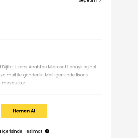
Sepetim
ijital Lisans Anahtarı Microsoft onaylı orjinal
a mail ile gönderilir. Mail içerisinde lisans
ri mevcuttur.
Hemen Al
a İçerisinde Teslimat