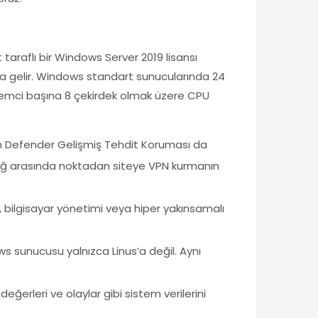
t taraflı bir Windows Server 2019 lisansı
mına gelir. Windows standart sunucularında 24
işlemci başına 8 çekirdek olmak üzere CPU
lan Defender Gelişmiş Tehdit Koruması da
l ağ arasında noktadan siteye VPN kurmanın
 bilgisayar yönetimi veya hiper yakınsamalı
ws sunucusu yalnızca Linus’a değil. Aynı
ğerleri ve olaylar gibi sistem verilerini