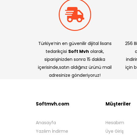
Türkiye’nin en güvenilir dijital lisans
256 Bi
tedarikçisi
Soft Mvh
olarak,
siparişinizden sonra 15 dakika
indir
içerisinde,satın aldığınız ürünü mail
için 
adresinize gönderiyoruz!
Softmvh.com
Müşteriler
Anasayfa
Hesabım
Yazılım İndirme
Üye Giriş