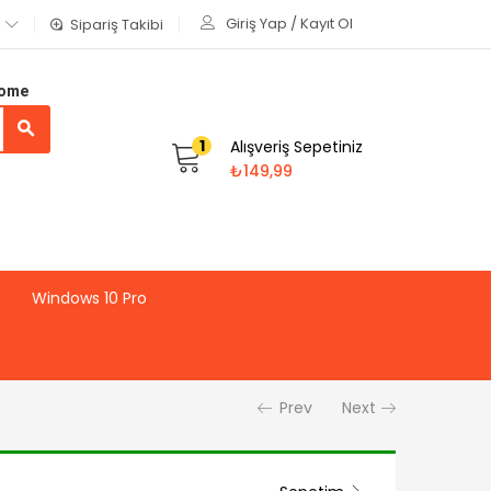
Giriş Yap / Kayıt Ol
Sipariş Takibi
Home
1
Alışveriş Sepetiniz
₺
149,99
Windows 10 Pro
Prev
Next