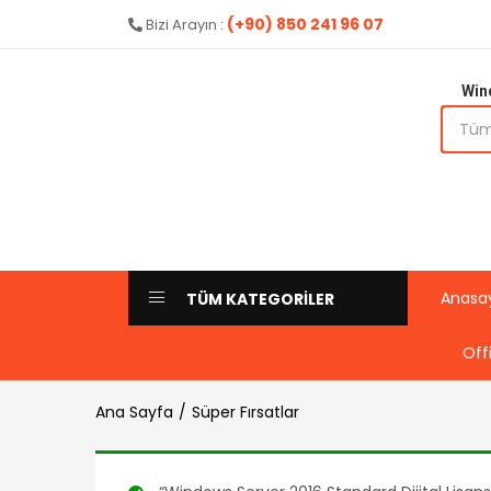
aldı
(+90) 850 241 96 07
Bizi Arayın :
Win
Anasa
TÜM KATEGORİLER
Off
Ana Sayfa
Süper Fırsatlar