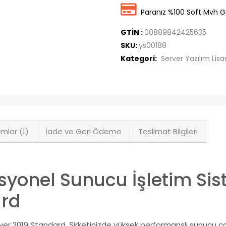
Paranız %100 Soft Mvh G
GTİN :
00889842425635
SKU:
ys00188
Kategori:
Server Yazılım Lisa
mlar (1)
İade ve Geri Ödeme
Teslimat Bilgileri
ofesyonel Sunucu İşletim S
ard
er 2019 Standard. Şirketinizde yüksek performanslı sunucu çalı