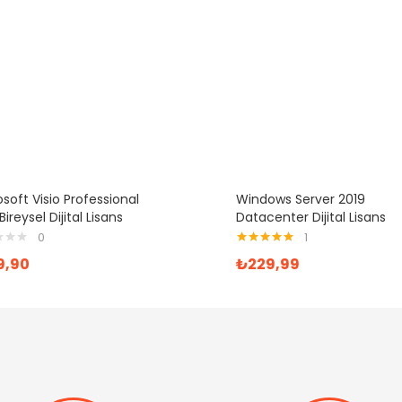
soft Visio Professional
Windows Server 2019
Bireysel Dijital Lisans
Datacenter Dijital Lisans
0
1
5 üzerinden
9,90
₺
229,99
5.00
oy aldı