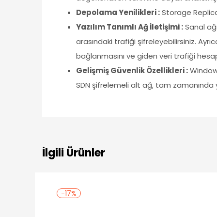
Depolama Yenilikleri :
Storage Replica
Yazılım Tanımlı Ağ İletişimi :
Sanal ağı
arasındaki trafiği şifreleyebilirsiniz. Ay
bağlanmasını ve giden veri trafiği hesapl
Gelişmiş Güvenlik Özellikleri :
Windows
SDN şifrelemeli alt ağ, tam zamanında y
İlgili Ürünler
-17%