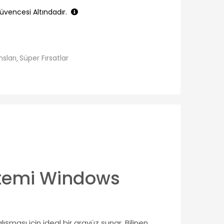
üvencesi Altındadır.
nsları
Süper Fırsatlar
istemi Windows
şması için ideal bir arayüz sunar. Bilinen