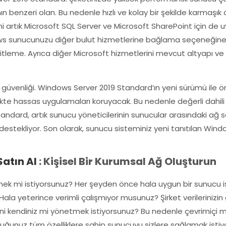
benzeri olan. Bu nedenle hızlı ve kolay bir şekilde karmaşık ağ
i artık Microsoft SQL Server ve Microsoft SharePoint için de u
ws sunucunuzu diğer bulut hizmetlerine bağlama seçeneğine s
leme. Ayrıca diğer Microsoft hizmetlerini mevcut altyapı v
 güvenliği. Windows Server 2019 Standard’ın yeni sürümü ile öne
ecekte hassas uygulamaları koruyacak. Bu nedenle değerli dahi
andard, artık sunucu yöneticilerinin sunucular arasındaki ağ seg
e destekliyor. Son olarak, sunucu sisteminiz yeni tanıtılan W
atın Al
: Kişisel Bir Kurumsal Ağ Oluşturun
netmek mi istiyorsunuz? Her şeyden önce hala uygun bir sunucu 
 Hala yeterince verimli çalışmıyor musunuz? Şirket verilerinizi
ini kendiniz mi yönetmek istiyorsunuz? Bu nedenle çevrimiçi
uğunuz tüm özelliklere sahip sunucuyu sizlere sağlamak istiy