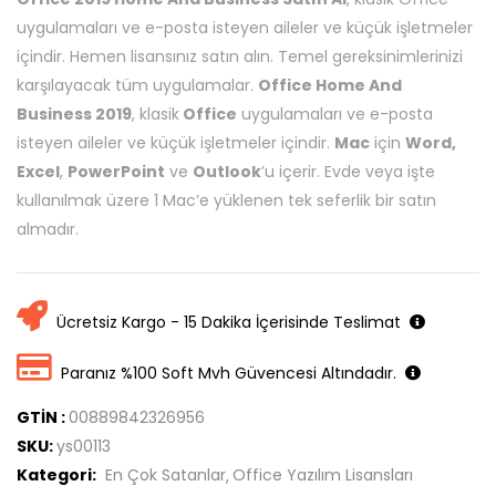
uygulamaları ve e-posta isteyen aileler ve küçük işletmeler
içindir. Hemen lisansınız satın alın. Temel gereksinimlerinizi
karşılayacak tüm uygulamalar.
Office Home And
Business 2019
, klasik
Office
uygulamaları ve e-posta
isteyen aileler ve küçük işletmeler içindir.
Mac
için
Word,
Excel
,
PowerPoint
ve
Outlook
’u içerir. Evde veya işte
kullanılmak üzere 1 Mac’e yüklenen tek seferlik bir satın
almadır.
Ücretsiz Kargo - 15 Dakika İçerisinde Teslimat
Paranız %100 Soft Mvh Güvencesi Altındadır.
GTİN :
00889842326956
SKU:
ys00113
Kategori:
En Çok Satanlar
Office Yazılım Lisansları