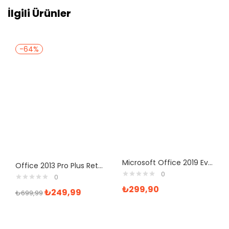
İlgili Ürünler
-64%
Microsoft Office 2019 Ev Ve İş 1 PC T5D-03258 Ofis Yazılımı
Office 2013 Pro Plus Retail Dijital Lisans Anahtarı
0
0
₺
299,90
₺
249,99
₺
699,99