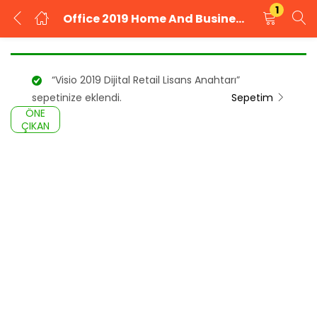
1
Office 2019 Home And Business Satın Al
GIRIŞ YAP
KAYIT OL
“Visio 2019 Dijital Retail Lisans Anahtarı”
Kullanıcı adınızı ve şifrenizi girin.
sepetinize eklendi.
Sepetim
ÖNE
ÇIKAN
Beni Hatırla
Şifrenizi mi unuttunuz?