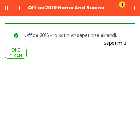
1
Office 2019 Home And Business Satın Al
GIRIŞ YAP
KAYIT OL
Kullanıcı adınızı ve şifrenizi girin.
“Office 2016 Pro Satın Al” sepetinize eklendi.
Sepetim
ÖNE
ÇIKAN
Beni Hatırla
Şifrenizi mi unuttunuz?