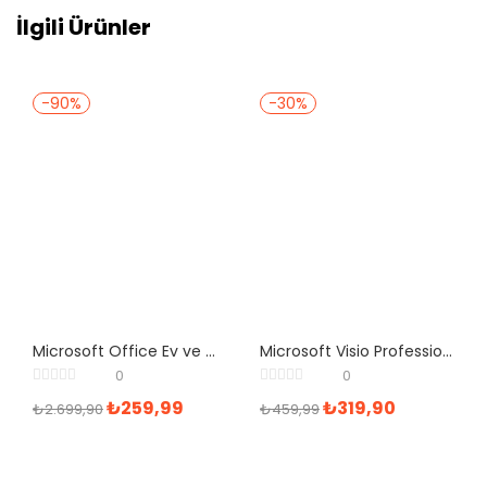
İlgili Ürünler
-90%
-30%
Microsoft Office Ev ve Öğrenci 2019 Türkçe Lisans
Microsoft Visio Professional 2019 Kurumsal Dijital Lisans
0
0
₺
259,99
₺
319,90
₺
2.699,90
₺
459,99