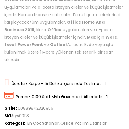
uygulamaları ve e-posta isteyen aileler ve küçük işletmeler
içindir. Hemen lisansınız satın alın. Temel gereksinimlerinizi
karşılayacak tüm uygulamalar.
Office Home And
Business 2019
, klasik
Office
uygulamaları ve e-posta
isteyen aileler ve küçük işletmeler içindir.
Mac
için
Word,
Excel
,
PowerPoint
ve
Outlook
’u içerir. Evde veya işte
kullanılmak üzere 1 Mac’e yüklenen tek seferlik bir satın
almadır.
Ücretsiz Kargo - 15 Dakika İçerisinde Teslimat
Paranız %100 Soft Mvh Güvencesi Altındadır.
GTİN :
00889842326956
SKU:
ys00113
Kategori:
En Çok Satanlar
Office Yazılım Lisansları