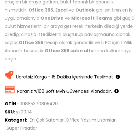
araçları bir araya getiren, bulut tabanlı bir abonelik
hizmetidir.
Office 365
,
Excel
ve
Outlook
gibi sınıfının en iyi
uygulamalarıyla
OneDrive
ve
Microsoft Teams
gibi güçlü
bulut hizmetlerini bir araya getirerek herkesin dilediği yerde
dilediği cihazla istediklerini oluşturup paylaşmasına olanak
sağlar.
Office 365
hesap olarak gönderilir ve 5 PC için 1 Yıllık
Abonelik hesabıdır.
Office 365 satın al
hemen kullanmaya
başla.
Ücretsiz Kargo - 15 Dakika İçerisinde Teslimat
Paranız %100 Soft Mvh Güvencesi Altındadır.
GTİN :
00885370805420
SKU:
ys00114
Kategori:
En Çok Satanlar
Office Yazılım Lisansları
Süper Fırsatlar