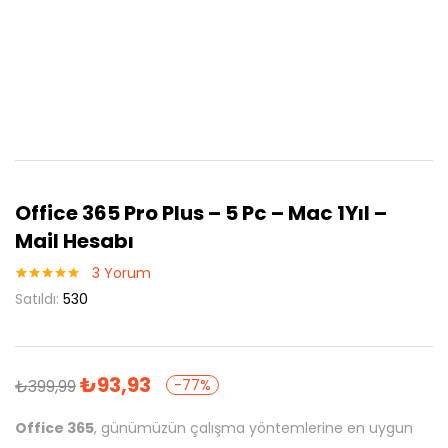
Office 365 Pro Plus – 5 Pc – Mac 1Yıl –
Mail Hesabı
3
Yorum
3
müşteri
Satıldı:
530
puanına
dayanarak 5
üzerinden
5.00
puan
aldı
₺
93,93
₺
399,99
-77%
Office 365
, günümüzün çalışma yöntemlerine en uygun