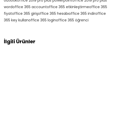
outlook
office 2019 pro plus powerpoint
office 2019 pro plus
word
office 365 account
office 365 etkinleştirme
office 365
fiyat
office 365 giriş
office 365 hesabı
office 365 indir
office
365 key kullan
office 365 login
office 365 öğrenci
İlgili Ürünler