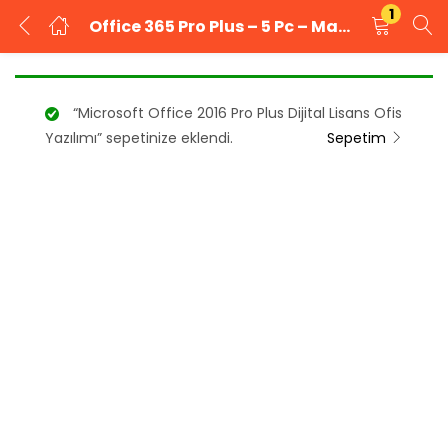
1
Office 365 Pro Plus – 5 Pc – Mac 1Yıl – Mail Hesabı
GIRIŞ YAP
KAYIT OL
“Microsoft Office 2016 Pro Plus Dijital Lisans Ofis
Kullanıcı adınızı ve şifrenizi girin.
Yazılımı” sepetinize eklendi.
Sepetim
Beni Hatırla
Şifrenizi mi unuttunuz?