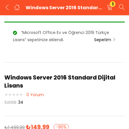
1
Windows Server 2016 Standard Dijital Lisans
GIRIŞ YAP
KAYIT OL
“Microsoft Office Ev ve Öğrenci 2019 Türkçe
Kullanıcı adınızı ve şifrenizi girin.
Lisans” sepetinize eklendi.
Sepetim
Windows Server 2016 Standard Dijital
Beni Hatırla
Şifrenizi mi unuttunuz?
Lisans
0
Yorum
Satıldı:
34
₺
149,99
₺
1.499,99
-90%