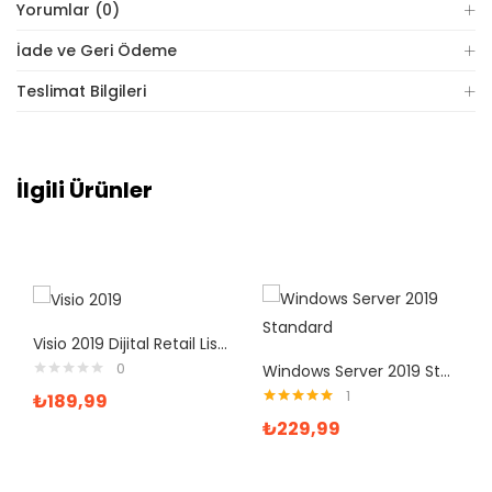
Yorumlar (0)
İade ve Geri Ödeme
Teslimat Bilgileri
İlgili Ürünler
Visio 2019 Dijital Retail Lisans Anahtarı
0
Windows Server 2019 Standard Dijital Lisans
1
₺
189,99
5 üzerinden
₺
229,99
5.00
oy aldı