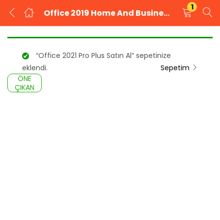
1
Office 2019 Home And Business Satın Al
GIRIŞ YAP
KAYIT OL
“Office 2021 Pro Plus Satın Al” sepetinize
Kullanıcı adınızı ve şifrenizi girin.
eklendi.
Sepetim
ÖNE
ÇIKAN
Beni Hatırla
Şifrenizi mi unuttunuz?