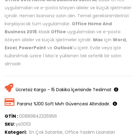
uygulamaları ve e-posta isteyen aileler ve küçük işletmeler
içindir. Hemen lisansınız satın alın. Temel gereksinimlerinizi
karşılayacak tüm uygulamalar.
Office Home And
Business 2019
, klasik
Office
uygulamaları ve e-posta
isteyen aileler ve küçük işletmeler içindir.
Mac
için
Word,
Excel
,
PowerPoint
ve
Outlook
’u içerir. Evde veya işte
kullanılmak üzere 1 Mac’e yüklenen tek seferlik bir satın
almadır.
Ücretsiz Kargo - 15 Dakika İçerisinde Teslimat
Paranız %100 Soft Mvh Güvencesi Altındadır.
GTİN :
00889842326956
SKU:
ys00113
Kategori:
En Çok Satanlar
Office Yazılım Lisansları