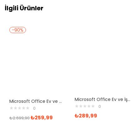
İlgili Ürünler
-90%
Microsoft Office Ev ve İş 2019 Elektronik Lisans
Microsoft Office Ev ve Öğrenci 2019 Türkçe Lisans
0
0
₺
289,99
₺
259,99
₺
2.699,90