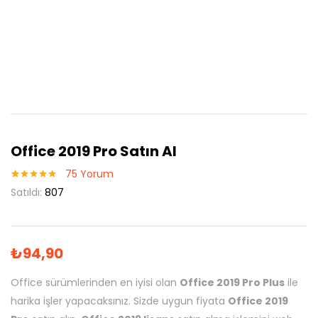
Office 2019 Pro Satın Al
75
Yorum
75
müşteri
Satıldı:
807
puanına
dayanarak 5
üzerinden
5.00
puan
aldı
₺
94,90
Office sürümlerinden en iyisi olan
Office 2019 Pro Plus
ile
harika işler yapacaksınız. Sizde uygun fiyata
Office 2019