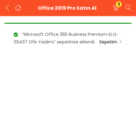
1
Office 2019 Pro Satın Al
GIRIŞ YAP
KAYIT OL
“Microsoft Office 365 Business Premium KLQ-
Kullanıcı adınızı ve şifrenizi girin.
00437 Ofis Yazılımı” sepetinize eklendi.
Sepetim
Beni Hatırla
Şifrenizi mi unuttunuz?