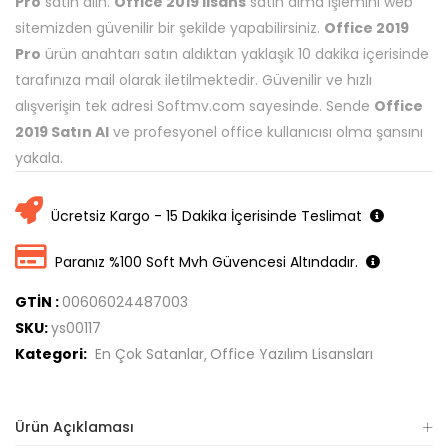
Pro
satın alın.
Office 2019 lisans
satın alma işlemini web
sitemizden güvenilir bir şekilde yapabilirsiniz.
Office 2019
Pro
ürün anahtarı satın aldıktan yaklaşık 10 dakika içerisinde
tarafınıza mail olarak iletilmektedir. Güvenilir ve hızlı
alışverişin tek adresi Softmv.com sayesinde. Sende
Office
2019 Satın Al
ve profesyonel office kullanıcısı olma şansını
yakala.
Ücretsiz Kargo - 15 Dakika İçerisinde Teslimat
Paranız %100 Soft Mvh Güvencesi Altındadır.
GTİN :
00606024487003
SKU:
ys00117
Kategori:
En Çok Satanlar
Office Yazılım Lisansları
Ürün Açıklaması