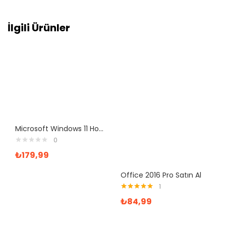
İlgili Ürünler
Microsoft Windows 11 Home ve Office 365 Pro Plus Yazılım
0
₺
179,99
Office 2016 Pro Satın Al
1
5 üzerinden
₺
84,99
5.00
oy aldı