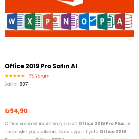
Office 2019 Pro Satın Al
75
Yorum
75
müşteri
Satıldı:
807
puanına
dayanarak 5
üzerinden
5.00
puan
aldı
₺
94,90
Office sürümlerinden en iyisi olan
Office 2019 Pro Plus
ile
harika işler yapacaksınız. Sizde uygun fiyata
Office 2019