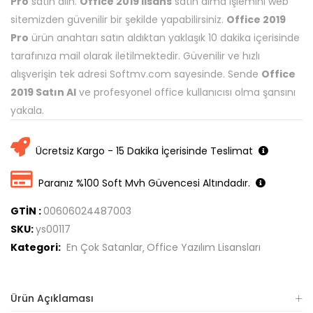
Pro
satın alın.
Office 2019 lisans
satın alma işlemini web
sitemizden güvenilir bir şekilde yapabilirsiniz.
Office 2019
Pro
ürün anahtarı satın aldıktan yaklaşık 10 dakika içerisinde
tarafınıza mail olarak iletilmektedir. Güvenilir ve hızlı
alışverişin tek adresi Softmv.com sayesinde. Sende
Office
2019 Satın Al
ve profesyonel office kullanıcısı olma şansını
yakala.
Ücretsiz Kargo - 15 Dakika İçerisinde Teslimat
Paranız %100 Soft Mvh Güvencesi Altındadır.
GTİN :
00606024487003
SKU:
ys00117
Kategori:
En Çok Satanlar
Office Yazılım Lisansları
Ürün Açıklaması