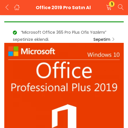
1
Office 2019 Pro Satın Al
GIRIŞ YAP
KAYIT OL
“Microsoft Office 365 Pro Plus Ofis Yazılımı”
Kullanıcı adınızı ve şifrenizi girin.
sepetinize eklendi.
Sepetim
Beni Hatırla
Şifrenizi mi unuttunuz?