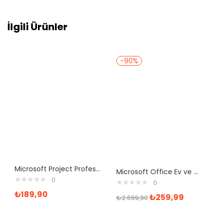
İlgili Ürünler
-90%
Microsoft Project Professional 2019 Dijital Lisans
Microsoft Office Ev ve Öğrenci 2019 Türkçe Lisans
0
0
₺
189,90
₺
259,99
₺
2.699,90